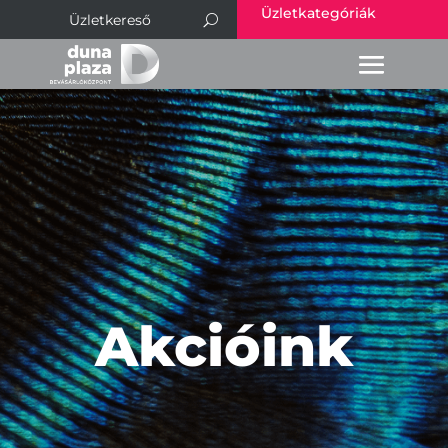
Üzletkategóriák
Akcióink