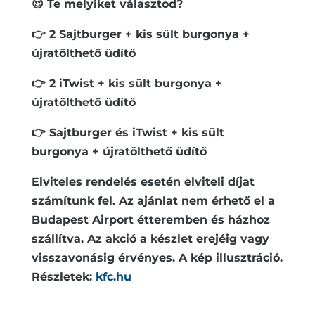
😍
Te melyiket választod?
👉
2 Sajtburger + kis sült burgonya +
újratölthető üdítő
👉
2 iTwist + kis sült burgonya +
újratölthető üdítő
👉
Sajtburger és iTwist + kis sült
burgonya + újratölthető üdítő
Elviteles rendelés esetén elviteli díjat
számítunk fel. Az ajánlat nem érhető el a
Budapest Airport étteremben és házhoz
szállítva. Az akció a készlet erejéig vagy
visszavonásig érvényes. A kép illusztráció.
Részletek:
kfc.hu