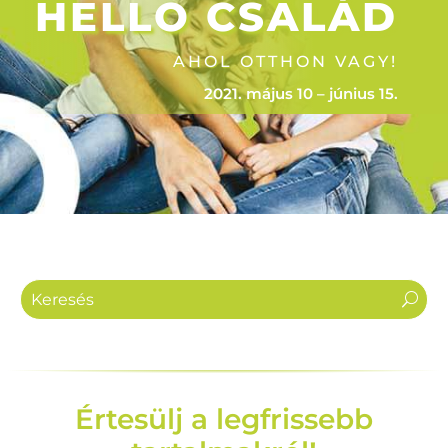
HELLO CSALÁD
AHOL OTTHON VAGY!
2021. május 10 – június 15.
Értesülj a legfrissebb