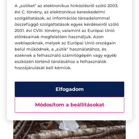
A „sütiket" az elektronikus hírközlésről szóló 2003.
évi C. törvény, az elektronikus kereskedelmi
szolgáltatások, az információs társadalommal
összefüggő szolgáltatások egyes kérdéseiről szóló
2001. évi CVIII. törvény, valamint az Európai Unió
7 DOLOG AMIT A LEGJOBB
előírásainak megfelelően használjuk. Azon
BARÁTTAL ÉRDEMES MEGTENNI
weblapoknak, melyek az Európai Unió országain
belül működnek, a „sütik" használatához, és
ezeknek a felhasználó számítógépén vagy egyéb
eszközén történő tárolásához a felhasználók
hozzájárulását kell kérniük.
Elfogadom
Módosítom a beállításokat