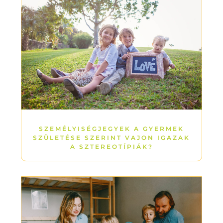
SZEMÉLYISÉGJEGYEK A GYERMEK
SZÜLETÉSE SZERINT VAJON IGAZAK
A SZTEREOTÍPIÁK?