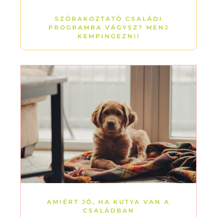
SZÓRAKOZTATÓ CSALÁDI
PROGRAMRA VÁGYSZ? MENJ
KEMPINGEZNI!
AMIÉRT JÓ, HA KUTYA VAN A
CSALÁDBAN