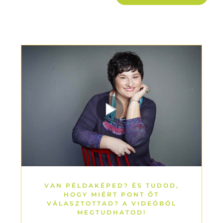
VAN PÉLDAKÉPED? ÉS TUDOD,
HOGY MIÉRT PONT ŐT
VÁLASZTOTTAD? A VIDEÓBÓL
MEGTUDHATOD!