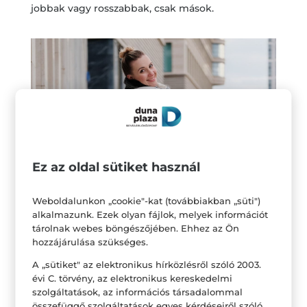
jobbak vagy rosszabbak, csak mások.
Ez az oldal sütiket használ
Weboldalunkon „cookie"-kat (továbbiakban „süti")
Bocsáss meg önmagadnak!
alkalmazunk. Ezek olyan fájlok, melyek információt
tárolnak webes böngészőjében. Ehhez az Ön
Mindannyian elkövetünk hibákat – nagyokat és
hozzájárulása szükséges.
kisebbeket -, és bár a maguk idejében
A „sütiket" az elektronikus hírközlésről szóló 2003.
földrengetőnek tűnhetnek, valószínűleg
évi C. törvény, az elektronikus kereskedelmi
mégsem azok. Az élet halad, neked is így kell
szolgáltatások, az információs társadalommal
összefüggő szolgáltatások egyes kérdéseiről szóló