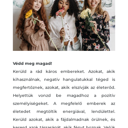
Védd meg magad!
Kerüld a rád káros embereket. Azokat, akik
kihasználnak, negatív hangulatukkal téged is
megfertőznek, azokat, akik elszívják az életerőd.
Helyettük vonzd be magadhoz a pozitív
személyiségeket. A megfelelő emberek az
életedet megtöltik energiával, lendülettel.
Kerüld azokat, akik a fájdalmadnak örülnek, és
keresd azok társaságát, akik fényt hoznak. Velük