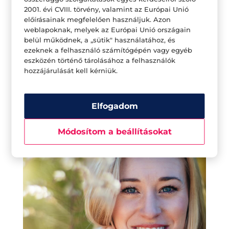
lenned, magadért. Ha folyamatosan haragszol
2001. évi CVIII. törvény, valamint az Európai Unió
magadra, ugyanolyan káros lehet, mint a mással
előírásainak megfelelően használjuk. Azon
szembeni harag. A harag ugyanis hatalmas
weblapoknak, melyek az Európai Unió országain
belül működnek, a „sütik" használatához, és
mennyiségű negatív energiát szül, ami abszolút
ezeknek a felhasználó számítógépén vagy egyéb
kimerítő. Ha megbocsájtasz magadnak, és
eszközén történő tárolásához a felhasználók
hozzájárulását kell kérniük.
elfogadod, hogy te sem vagy tökéletes, el tudod
engedni a negatív érzéseket, felszabadul
rengeteg energiád, így máris jobban szereted
Elfogadom
magad.
Módosítom a beállításokat