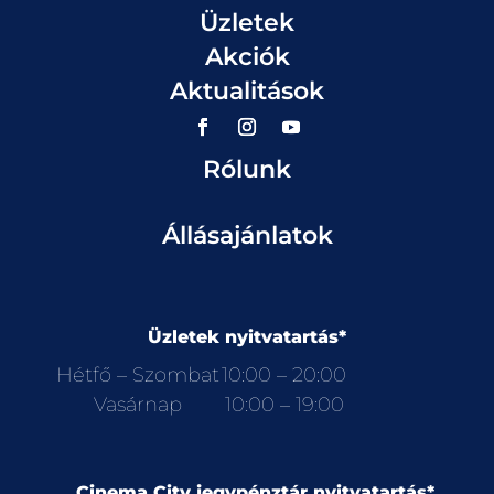
Üzletek
Akciók
Aktualitások
Rólunk
Állásajánlatok
Üzletek nyitvatartás*
Hétfő – Szombat
10:00 – 20:00
Vasárnap
10:00 – 19:00
Cinema City jegypénztár nyitvatartás*