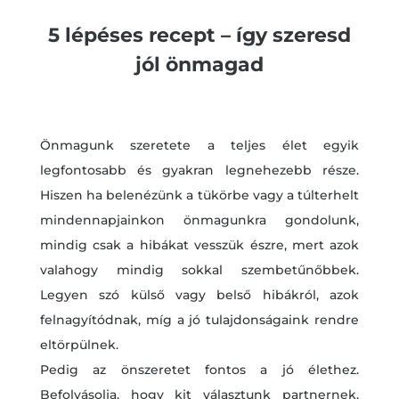
5 lépéses recept – így szeresd
jól önmagad
Önmagunk szeretete a teljes élet egyik
legfontosabb és gyakran legnehezebb része.
Hiszen ha belenézünk a tükörbe vagy a túlterhelt
mindennapjainkon önmagunkra gondolunk,
mindig csak a hibákat vesszük észre, mert azok
valahogy mindig sokkal szembetűnőbbek.
Legyen szó külső vagy belső hibákról, azok
felnagyítódnak, míg a jó tulajdonságaink rendre
eltörpülnek.
Pedig az önszeretet fontos a jó élethez.
Befolyásolja, hogy kit választunk partnernek,