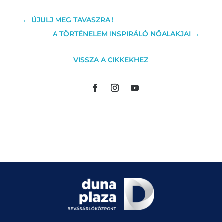
←
ÚJULJ MEG TAVASZRA !
A TÖRTÉNELEM INSPIRÁLÓ NŐALAKJAI
→
VISSZA A CIKKEKHEZ