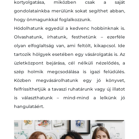
kortyolgatása, miközben csak a saját
gondolatainkba merülünk sokat segíthet abban,
hogy önmagunkkal foglalkozzunk.
Hódolhatunk egyedül a kedvenc hobbinknak is.
Olvashatunk, írhatunk, festhetünk – ezerféle
olyan elfoglaltság van, ami feltölt, kikapcsol. Ide
tartozik hölgyek esetében egy vásárolgatás is. Az
üzletközpont bejárása, cél nélküli nézelődés, a
szép holmik megcsodálása is igazi felüdülés.
Közben megvásárolhatunk egy jó könyvet,
felfrissíthetjük a tavaszi ruhatárunk vagy új illatot
is választhatunk – mind-mind a lelkünk jó
hangulatáért.