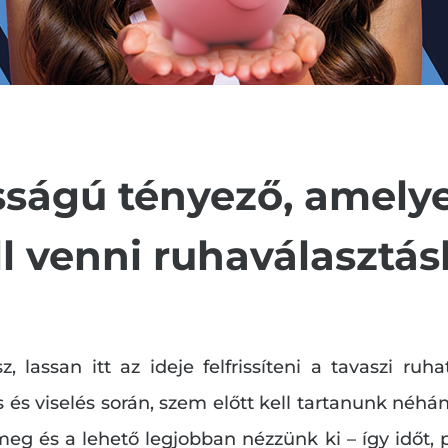
sságú tényező, amely
ll venni ruhaválasztás
lassan itt az ideje felfrissíteni a tavaszi ru
s és viselés során, szem előtt kell tartanunk néh
meg és a lehető legjobban nézzünk ki – így időt, 