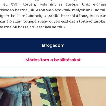
yagokból készült ruhákat vásároljunk.
. évi CVIII. törvény, valamint az Európai Unió előírás
elelően használjuk. Azon weblapoknak, melyek az Európai
ágain belül működnek, a „sütik" használatához, és ezek
asználó számítógépén vagy egyéb eszközén történő tárolá
lhasználók hozzájárulását kell kérniük.
Elfogadom
Módosítom a beállításokat