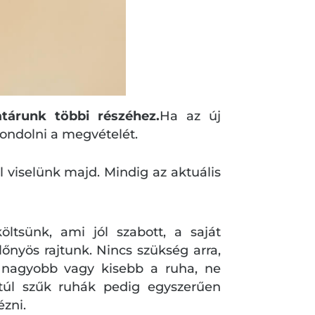
atárunk többi részéhez.
Ha az új
ondolni a megvételét.
l viselünk majd. Mindig az aktuális
ltsünk, ami jól szabott, a saját
lőnyös rajtunk. Nincs szükség arra,
l nagyobb vagy kisebb a ruha, ne
túl szűk ruhák pedig egyszerűen
ézni.