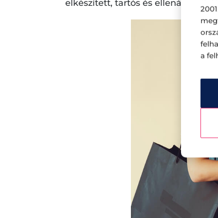
elkészített, tartós és ellenálló an
2001
megf
orsz
felh
a fe