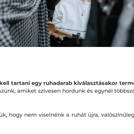
 kell tartani egy ruhadarab kiválasztásakor ter
zünk, amiket szívesen hordunk és egynél többször
k, hogy nem viselnénk a ruhát újra, valószínűle