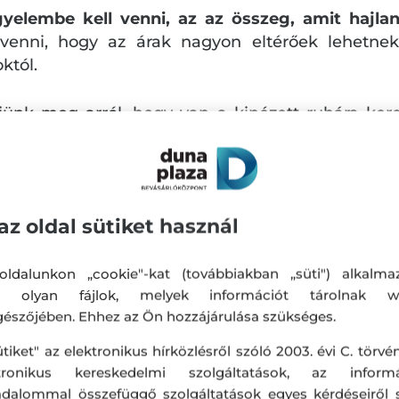
yelembe kell venni, az az összeg, amit hajla
 venni, hogy az árak nagyon eltérőek lehetne
któl.
djünk meg arról, hogy van a kinézett ruhára kere
k magunknak. A szűkös költségvetéssel rende
 kínáló ruhaboltokat. Szerencsére nálunk az
ok is bátran válogathatnak, akiknek kisebb a keret
az oldal sütiket használ
akciók, nézz körül nálunk!
ldalunkon „cookie"-kat (továbbiakban „süti") alkalma
k olyan fájlok, melyek információt tárolnak w
igyelembe venni a ruhadarabok elkészítéséhez
észőjében. Ehhez az Ön hozzájárulása szükséges.
ánosan használt anyagok közé tartozik a pamut, g
ütiket" az elektronikus hírközlésről szóló 2003. évi C. törvén
 az olyan anyagokból készült ruhákat, amik irritál
ktronikus kereskedelmi szolgáltatások, az informá
adalommal összefüggő szolgáltatások egyes kérdéseiről 