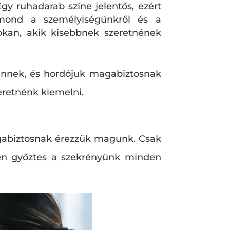
Egy ruhadarab színe jelentős, ezért
 mond a személyiségünkről és a
okan, akik kisebbnek szeretnének
tűnnek, és hordójuk magabiztosnak
zeretnénk kiemelni.
gabiztosnak érezzük magunk. Csak
gyen győztes a szekrényünk minden