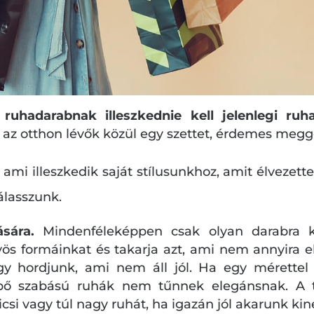
ruhadarabnak illeszkednie kell jelenlegi ruh
 az otthon lévők közül egy szettet, érdemes megg
ami illeszkedik saját stílusunkhoz, amit élvezette
álasszunk.
ására.
Mindenféleképpen csak olyan darabra kö
nyös formáinkat és takarja azt, ami nem annyira e
gy hordjunk, ami nem áll jól. Ha egy mérette
 bő szabású ruhák nem tűnnek elegánsnak. A 
csi vagy túl nagy ruhát, ha igazán jól akarunk kin