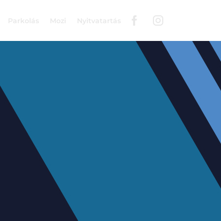
Parkolás
Mozi
Nyitvatartás