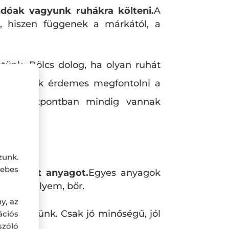
ndóak vagyunk ruhákra költeni.
A
k, hiszen függenek a márkától, a
tünk. Bölcs dolog, ha olyan ruhát
lkezőknek érdemes megfontolni a
 üzletközpontban mindig vannak
.
zunk.
ebes
 használt anyagot.
Egyes anyagok
yapjú, selyem, bőr.
y, az
ják a bőrünk. Csak jó minőségű, jól
ciós
szóló