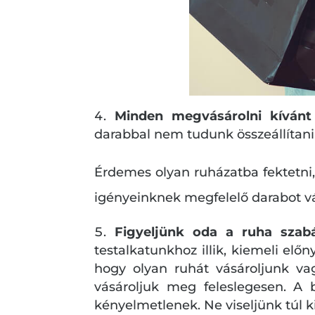
Minden megvásárolni kívánt 
darabbal nem tudunk összeállítani
Érdemes olyan ruházatba fektetni, 
igényeinknek megfelelő darabot v
Figyeljünk oda a ruha szab
testalkatunkhoz illik, kiemeli elő
hogy olyan ruhát vásároljunk va
vásároljuk meg feleslegesen. A
kényelmetlenek. Ne viseljünk túl ki