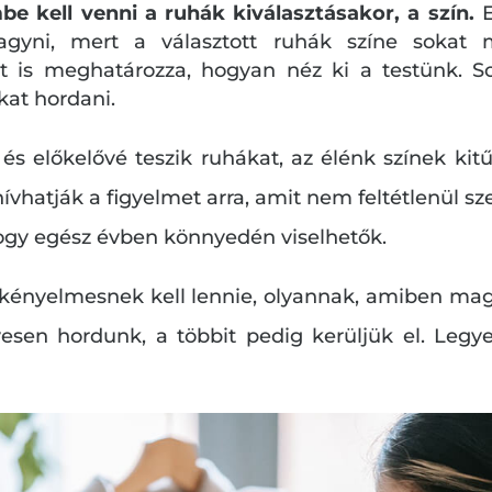
be kell venni a ruhák kiválasztásakor, a szín.
gyni, mert a választott ruhák színe sokat
zt is meghatározza, hogyan néz ki a testünk. S
kat hordani.
és előkelővé teszik ruhákat, az élénk színek ki
hívhatják a figyelmet arra, amit nem feltétlenül s
hogy egész évben könnyedén viselhetők.
 kényelmesnek kell lennie, olyannak, amiben ma
ívesen hordunk, a többit pedig kerüljük el. Le