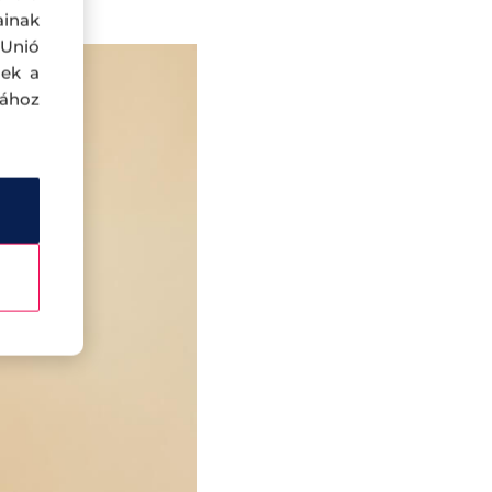
ainak
 Unió
nek a
sához