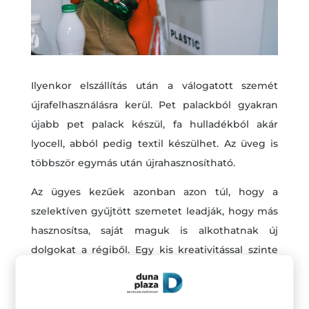
Ilyenkor elszállítás után a válogatott szemét
újrafelhasználásra kerül. Pet palackból gyakran
újabb pet palack készül, fa hulladékból akár
lyocell, abból pedig textil készülhet. Az üveg is
többször egymás után újrahasznosítható.
Az ügyes kezűek azonban azon túl, hogy a
szelektíven gyűjtött szemetet leadják, hogy más
hasznosítsa, saját maguk is alkothatnak új
dolgokat a régiből. Egy kis kreativitással szinte
bármiből készülhet valami új. Az üzletközpontba
betérve a könyvesboltban egészen biztosan
beszerezhetünk olyan könyvet, ami segít, de az