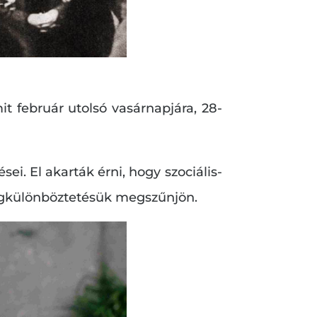
t február utolsó vasárnapjára, 28-
. El akarták érni, hogy szociális-
egkülönböztetésük megszűnjön.