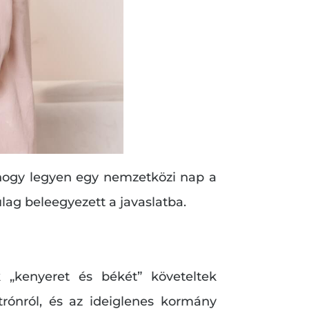
, hogy legyen egy nemzetközi nap a
ag beleegyezett a javaslatba.
 „kenyeret és békét” követeltek
trónról, és az ideiglenes kormány