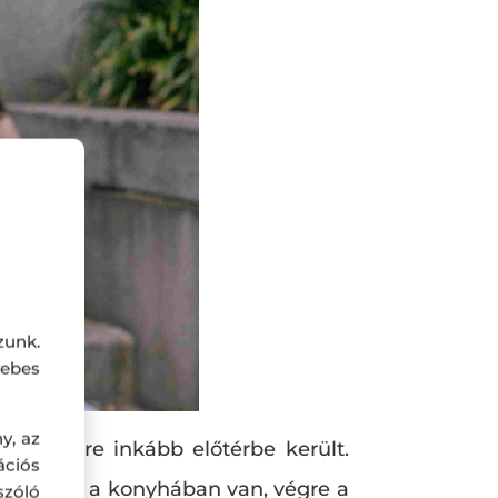
zunk.
ebes
y, az
is egyre inkább előtérbe került.
ciós
 nők helye a konyhában van, végre a
szóló