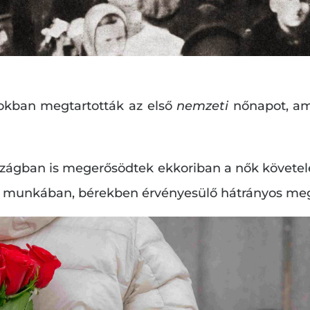
mokban megtartották az első
nemzeti
nőnapot, ami
ágban is megerősödtek ekkoriban a nők követelései
s a munkában, bérekben érvényesülő hátrányos m