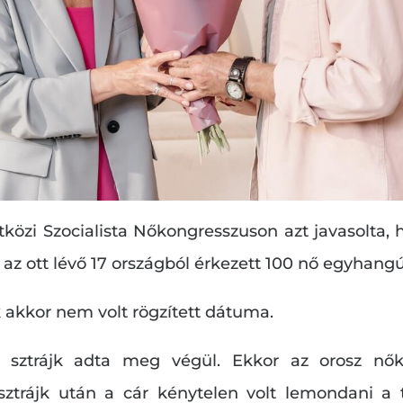
tközi Szocialista Nőkongresszuson azt javasolta
 ott lévő 17 országból érkezett 100 nő egyhangúl
 akkor nem volt rögzített dátuma.
sztrájk adta meg végül. Ekkor az orosz nők
ztrájk után a cár kénytelen volt lemondani a 