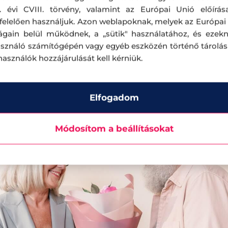
. évi CVIII. törvény, valamint az Európai Unió előírás
én kezdődő II. Internacionálé alakuló közgyűlésén
elelően használjuk. Azon weblapoknak, melyek az Európai
z, továbbá szorgalmazta az anyák és gyerekek 
ágain belül működnek, a „sütik" használatához, és ezek
asználó számítógépén vagy egyéb eszközén történő tárolá
tközi eseményekben.
lhasználók hozzájárulását kell kérniük.
Elfogadom
Módosítom a beállításokat