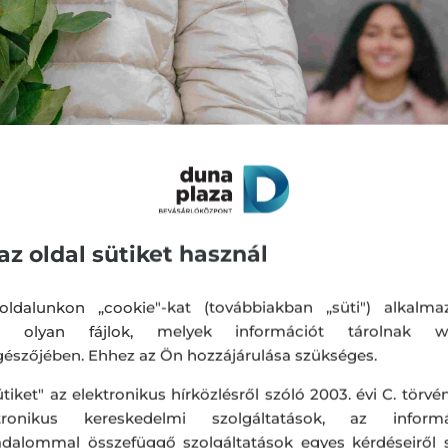
az oldal sütiket használ
ldalunkon „cookie"-kat (továbbiakban „süti") alkalma
k olyan fájlok, melyek információt tárolnak w
észőjében. Ehhez az Ön hozzájárulása szükséges.
ütiket" az elektronikus hírközlésről szóló 2003. évi C. törvén
om fejlődött, a nők emancipációjának kérdése 
ktronikus kereskedelmi szolgáltatások, az informá
 az évszázadok óta élő sztereotípia, miszerint a
adalommal összefüggő szolgáltatások egyes kérdéseiről 