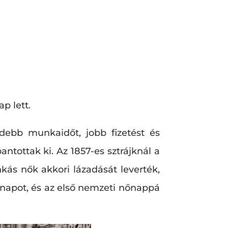
p lett.
debb munkaidőt, jobb fizetést és
ntottak ki. Az 1857-es sztrájknál a
ás nők akkori lázadását leverték,
y napot, és az első nemzeti nőnappá