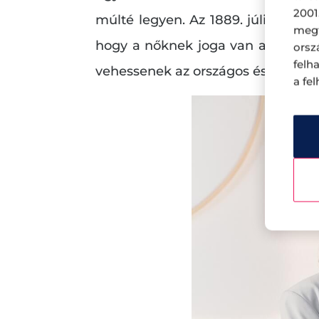
2001
múlté legyen. Az 1889. július 14-
megf
hogy a nőknek joga van a munkáho
orsz
felh
vehessenek az országos és nemze
a fe