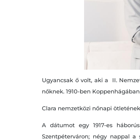
Ugyancsak ő volt, aki a II. Nemze
nőknek. 1910-ben Koppenhágában az
Clara nemzetközi nőnapi ötletének
A dátumot egy 1917-es háborús 
Szentpéterváron; négy nappal a s