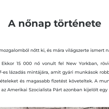
A nőnap története
galomból nőtt ki, és mára világszerte ismert na
 Ekkor 15 000 nő vonult fel New Yorkban, rövi
7-es lázadás mintájára, amit gyári munkások robba
teleket és magasabb fizetést követeltek. A munk
 az Amerikai Szocialista Párt azonban kijelölt eg