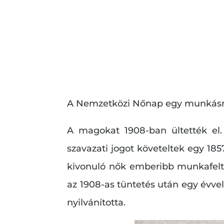
A Nemzetközi Nőnap egy munkásmoz
A magokat 1908-ban ültették el.
szavazati jogot követeltek egy 185
kivonuló nők emberibb munkafelté
az 1908-as tüntetés után egy évvel
nyilvánította.