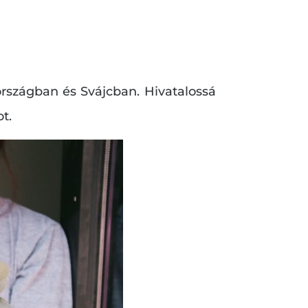
rszágban és Svájcban. Hivatalossá
t.