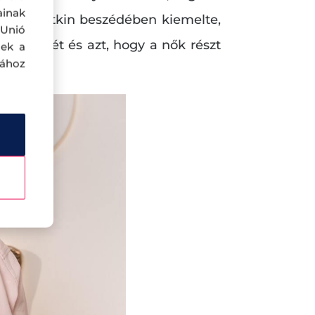
ainak
 Clara Zetkin beszédében kiemelte,
 Unió
védelmét és azt, hogy a nők részt
nek a
sához