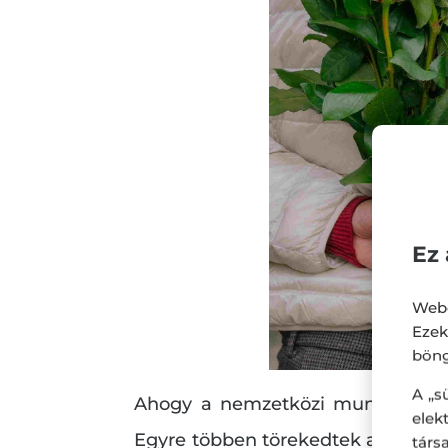
Ez 
Webo
Eze
böng
A „s
Ahogy a nemzetközi munkásmozgal
ele
Egyre többen törekedtek arra, hogy
társ