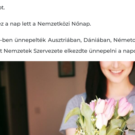
t.
ez a nap lett a Nemzetközi Nőnap.
1-ben ünnepelték Ausztriában, Dániában, Németo
lt Nemzetek Szervezete elkezdte ünnepelni a napo