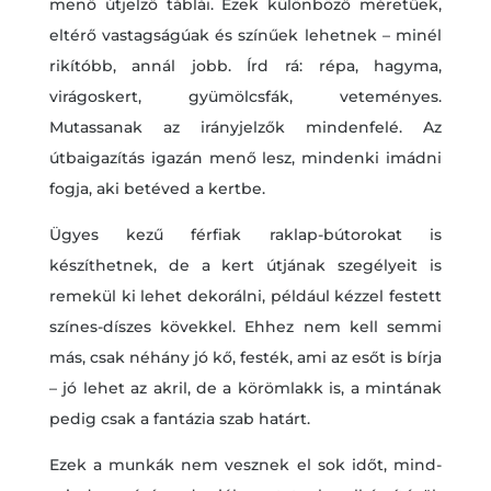
menő útjelző táblái. Ezek különböző méretűek,
eltérő vastagságúak és színűek lehetnek – minél
rikítóbb, annál jobb. Írd rá: répa, hagyma,
virágoskert, gyümölcsfák, veteményes.
Mutassanak az irányjelzők mindenfelé. Az
útbaigazítás igazán menő lesz, mindenki imádni
fogja, aki betéved a kertbe.
Ügyes kezű férfiak raklap-bútorokat is
készíthetnek, de a kert útjának szegélyeit is
remekül ki lehet dekorálni, például kézzel festett
színes-díszes kövekkel. Ehhez nem kell semmi
más, csak néhány jó kő, festék, ami az esőt is bírja
– jó lehet az akril, de a körömlakk is, a mintának
pedig csak a fantázia szab határt.
Ezek a munkák nem vesznek el sok időt, mind-