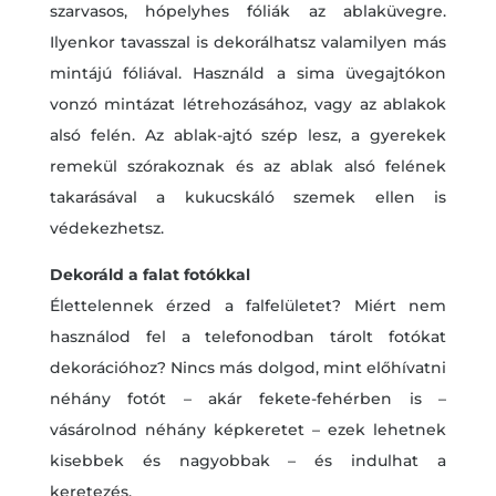
szarvasos, hópelyhes fóliák az ablaküvegre.
Ilyenkor tavasszal is dekorálhatsz valamilyen más
mintájú fóliával. Használd a sima üvegajtókon
vonzó mintázat létrehozásához, vagy az ablakok
alsó felén. Az ablak-ajtó szép lesz, a gyerekek
remekül szórakoznak és az ablak alsó felének
takarásával a kukucskáló szemek ellen is
védekezhetsz.
Dekoráld a falat fotókkal
Élettelennek érzed a falfelületet? Miért nem
használod fel a telefonodban tárolt fotókat
dekorációhoz? Nincs más dolgod, mint előhívatni
néhány fotót – akár fekete-fehérben is –
vásárolnod néhány képkeretet – ezek lehetnek
kisebbek és nagyobbak – és indulhat a
keretezés.