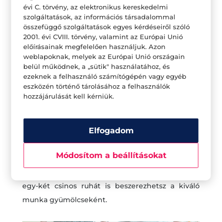
évi C. törvény, az elektronikus kereskedelmi
szolgáltatások, az információs társadalommal
összefüggő szolgáltatások egyes kérdéseiről szóló
2001. évi CVIII. törvény, valamint az Európai Unió
előírásainak megfelelően használjuk. Azon
weblapoknak, melyek az Európai Unió országain
Készíts medve vagy akár cica cserepes-családot
belül működnek, a „sütik" használatához, és
Másik ötlet a cserepes virágaid stílusos tárolására,
ezeknek a felhasználó számítógépén vagy egyéb
eszközén történő tárolásához a felhasználók
ha a cserepeket vagy kaspókat medve vagy cica,
hozzájárulását kell kérniük.
vagy bármilyen más álatcsaláddá alakítod. Fess
hasonló arcokat a cserepekre, és mire észbe
Elfogadom
kapsz, egész vicces család hordja majd ha nem is
a tenyerén, de a fején a növényeidet. Kaspókért
Módosítom a beállításokat
ne habozz körülnézni nálunk, s ha már itt vagy,
talán más hasznos dekorációs terméket, vagy
egy-két csinos ruhát is beszerezhetsz a kiváló
munka gyümölcseként.