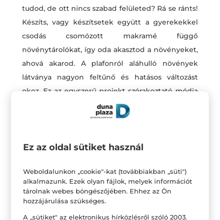
tudod, de ott nincs szabad felületed? Rá se ránts!
Készíts, vagy készítsetek együtt a gyerekekkel
csodás csomózott makramé függő
növénytárolókat, így oda akasztod a növényeket,
ahová akarod. A plafonról aláhulló növények
látványa nagyon feltűnő és hatásos változást
okoz. Ez az egyszerű projekt szórakoztató módja
annak is, hogy még több zöld és élet kerüljön az
életteredbe.
Ez az oldal sütiket használ
Weboldalunkon „cookie"-kat (továbbiakban „süti")
alkalmazunk. Ezek olyan fájlok, melyek információt
tárolnak webes böngészőjében. Ehhez az Ön
hozzájárulása szükséges.
A „sütiket" az elektronikus hírközlésről szóló 2003.