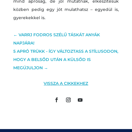
mind apróság, de jól mutatnak, elkészítésük
közben pedig egy jót mulathatsz – egyedül is,
gyerekekkel is.
←
VARRJ FODROS SZÉLŰ TÁSKÁT ANYÁK
NAPJÁRA!
5 APRÓ TRÜKK - ÍGY VÁLTOZTASS A STÍLUSODON,
HOGY A BELSŐD UTÁN A KÜLSŐD IS
MEGÚJULJON
→
VISSZA A CIKKEKHEZ