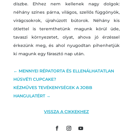
díszbe. Ehhez nem kellenek nagy dolgok:
néhány színes párna, világos, szellős függönyök,
virágcsokrok, újrahúzott bútorok. Néhány kis
ötlettel is teremthetünk magunk körül üde,
tavaszi környezetet, olyat, ahova jó érzéssel
érkezünk meg, és ahol nyugodtan pihenhetjük
ki magunk egy fárasztó nap után.
←
MENNYEI RÉPATORTA ÉS ELLENÁLHATATLAN
HÚSVÉTI CUPCAKE?
KÉZMŰVES TEVÉKENYSÉGEK A JOBB
HANGULATÉRT
→
VISSZA A CIKKEKHEZ