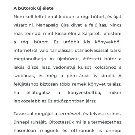
A bútorok új élete
Nem kell feltétlenül kidobni a régi bútort, és újat
vásárolni. Manapság újra divat a felújítás. Nincs
más teendő, mint kicserélni a kárpitot, lefesteni
a régi bútort. Ez utóbbit kis könyvekből,
internetről való tanulással, utánaolvasással bárki
megtanulhatja. Az újrahúzott, átfestett bútor a
lakás dísze lesz, vadonatúj külsőt kölcsönöz a
szobának, és még a pénztárcát is kíméli. A
felújításhoz biztosan több remek könyvet találsz,
ha ellátogatsz a könyvesboltba, mikor
legközelebb az üzletközpontban jársz.
Tavasszal megújul a természet, és felveszi színes,
ünnepi ruháját. Öltöztessük mi is a természethez
hasonlóan magunk és otthonunk is ünnepi