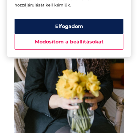
üde csokor is feldobhatja a hangulatot, de jót
hozzájárulását kell kérniük.
tesz a léleknek a zöld cserepesek hada is.
Emellett persze azt se felejtsük el, hogy a
Elfogadom
növények a toxinokat is kiszűrik és oxigént
bocsátanak ki, hogy könnyebben
Módosítom a beállításokat
lélegezhessünk.