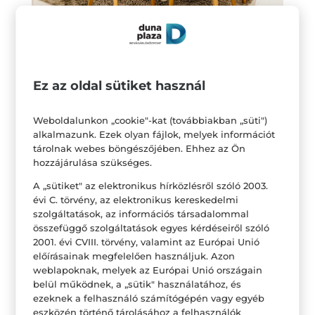
Világosítsunk a lakáson világítással
A világítás segíthet a szoba hangulatának
Ez az oldal sütiket használ
megteremtésében. Legyenek világosak a sötét
sarkok, használjunk többféle fényt. Meleg
Weboldalunkon „cookie"-kat (továbbiakban „süti")
kislámpa, ragyogó csillár vagy a led fénye, mind
alkalmazunk. Ezek olyan fájlok, melyek információt
tárolnak webes böngészőjében. Ehhez az Ön
együtt vagy külön-külön hangulatossá, a
hozzájárulása szükséges.
megfelelő megvilágítás pedig tágasabbá teheti a
A „sütiket" az elektronikus hírközlésről szóló 2003.
lakást. Az előző pontban említett tapéta is
évi C. törvény, az elektronikus kereskedelmi
nagyobb hangsúlyt kaphat egy jól kiválasztott
szolgáltatások, az információs társadalommal
összefüggő szolgáltatások egyes kérdéseiről szóló
megvilágítással.
2001. évi CVIII. törvény, valamint az Európai Unió
előírásainak megfelelően használjuk. Azon
Virágot mindenhova
weblapoknak, melyek az Európai Unió országain
A cserepes növények és a vágott virágok is
belül működnek, a „sütik" használatához, és
ezeknek a felhasználó számítógépén vagy egyéb
színesítik és élénkítik a lakást. Már egy színes,
eszközén történő tárolásához a felhasználók