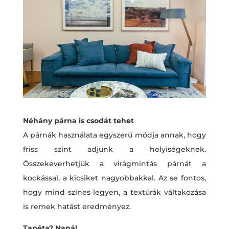
Néhány párna is csodát tehet
A párnák használata egyszerű módja annak, hogy
friss színt adjunk a helyiségeknek.
Összekeverhetjük a virágmintás párnát a
kockással, a kicsiket nagyobbakkal. Az se fontos,
hogy mind színes legyen, a textúrák váltakozása
is remek hatást eredményez.
Tapéta? Naná!