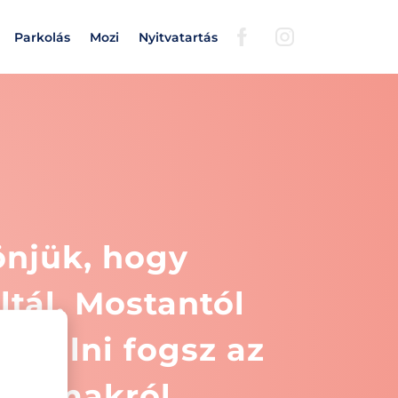
Parkolás
Mozi
Nyitvatartás
njük, hogy
ltál. Mostantól
tesülni fogsz az
rtalmakról.