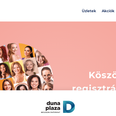
Üzletek
Akciók
Köszö
regisztrá
mindig ér
új ta