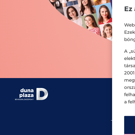
Ez 
Webo
Eze
böng
A „s
ele
társ
2001
megf
orsz
Üzlete
felh
a fe