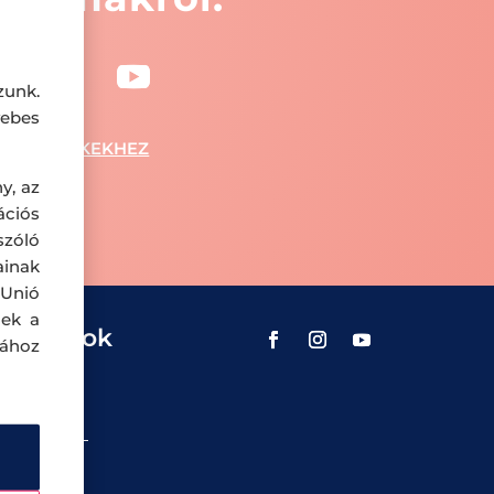
zunk.
ebes
SZA A CIKKEKHEZ
y, az
ciós
szóló
ainak
 Unió
nek a
ualitások
sához
ok