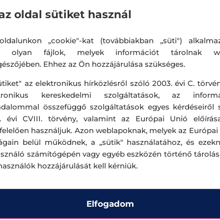
az oldal sütiket használ
ldalunkon „cookie"-kat (továbbiakban „süti") alkalma
k olyan fájlok, melyek információt tárolnak w
észőjében. Ehhez az Ön hozzájárulása szükséges.
VIS
ütiket" az elektronikus hírközlésről szóló 2003. évi C. törvén
ktronikus kereskedelmi szolgáltatások, az informá
adalommal összefüggő szolgáltatások egyes kérdéseiről 
. évi CVIII. törvény, valamint az Európai Unió előírás
elelően használjuk. Azon weblapoknak, melyek az Európai
ágain belül működnek, a „sütik" használatához, és ezek
k
Akciók
Akt
asználó számítógépén vagy egyéb eszközén történő tárolá
lhasználók hozzájárulását kell kérniük.
Rólunk
Állásajánlat
Elfogadom