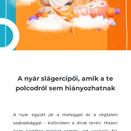
A nyár slágercipői, amik a te
polcodról sem hiányozhatnak
A nyár együtt jár a meleggel és a végtelen
szabadsággal – különösen a divat terén. Hiszen
nem korlátoz minket semmi, azt veszünk fel,