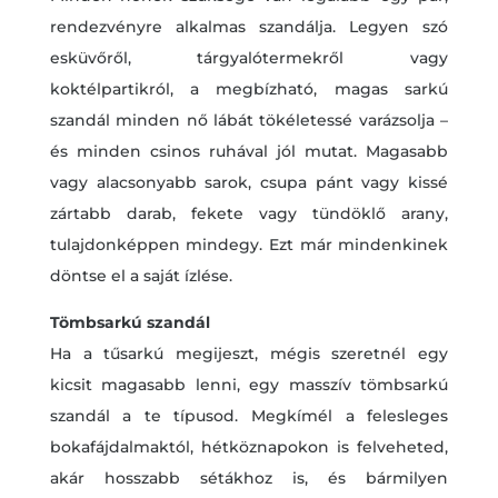
rendezvényre alkalmas szandálja. Legyen szó
esküvőről, tárgyalótermekről vagy
koktélpartikról, a megbízható, magas sarkú
szandál minden nő lábát tökéletessé varázsolja –
és minden csinos ruhával jól mutat. Magasabb
vagy alacsonyabb sarok, csupa pánt vagy kissé
zártabb darab, fekete vagy tündöklő arany,
tulajdonképpen mindegy. Ezt már mindenkinek
döntse el a saját ízlése.
Tömbsarkú szandál
Ha a tűsarkú megijeszt, mégis szeretnél egy
kicsit magasabb lenni, egy masszív tömbsarkú
szandál a te típusod. Megkímél a felesleges
bokafájdalmaktól, hétköznapokon is felveheted,
akár hosszabb sétákhoz is, és bármilyen