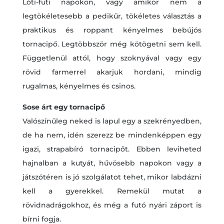
Lóti-futi napokon, vagy amikor nem a
legtökéletesebb a pedikűr, tökéletes választás a
praktikus és roppant kényelmes bebújós
tornacipő. Legtöbbször még kötögetni sem kell.
Függetlenül attól, hogy szoknyával vagy egy
rövid farmerrel akarjuk hordani, mindig
rugalmas, kényelmes és csinos.
Sose árt egy tornacipő
Valószínűleg neked is lapul egy a szekrényedben,
de ha nem, idén szerezz be mindenképpen egy
igazi, strapabíró tornacipőt. Ebben leviheted
hajnalban a kutyát, hűvösebb napokon vagy a
játszótéren is jó szolgálatot tehet, mikor labdázni
kell a gyerekkel. Remekül mutat a
rövidnadrágokhoz, és még a futó nyári záport is
bírni fogja.