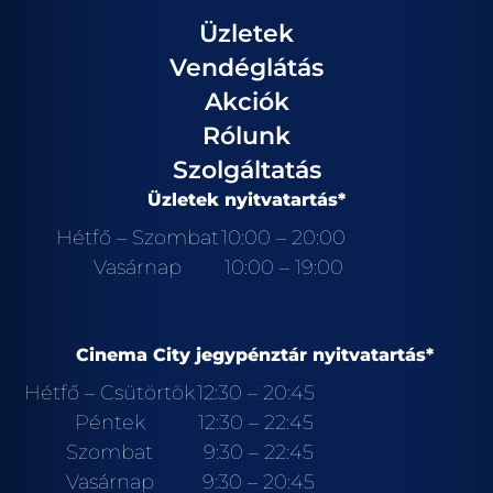
Üzletek
Vendéglátás
Akciók
Rólunk
Szolgáltatás
Üzletek nyitvatartás*
Hétfő – Szombat
10:00 – 20:00
Vasárnap
10:00 – 19:00
Cinema City jegypénztár nyitvatartás*
Hétfő – Csütörtök
12:30 – 20:45
Péntek
12:30 – 22:45
Szombat
9:30 – 22:45
Vasárnap
9:30 – 20:45