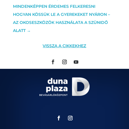
MINDENKÉPPEN ÉRDEMES FELKERESNI
HOGYAN KÖSSÜK LE A GYEREKEKET NYÁRON –
AZ OKOSESZKÖZÖK HASZNÁLATA A SZÜNIDŐ
ALATT
→
VISSZA A CIKKEKHEZ