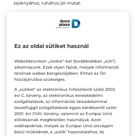
szoknyához, ruhához jól mutat.
Lapos talpú szandál
Van, aki egyáltalán nem szereti, ha a cipőjének
sarka van. Neki sem kell a lábujjait rabságban
tartania, hiszen szerencsére számtalan fazonú
Ez az oldal sütiket használ
lapos sarkú szandál is van az üzletekben. Vannak
teljesen nyitottak, de akad olyan is, aminek a
Weboldalunkon „cookie"-kat (továbbiakban „süti")
sarokrésze zárt, így meg tudja támasztani a
alkalmazunk. Ezek olyan fájlok, melyek információt
tárolnak webes böngészőjében. Ehhez az Ön
sarkat. Vannak hosszabb túrázásra kifejlesztett
hozzájárulása szükséges.
lapos sarkú szandálok is, tehát azok is kedvükre
A „sütiket" az elektronikus hírközlésről szóló 2003.
válogathatnak, akik szeretnek nagyon sokat
évi C. törvény, az elektronikus kereskedelmi
sétálni.
szolgáltatások, az információs társadalommal
összefüggő szolgáltatások egyes kérdéseiről szóló
2001. évi CVIII. törvény, valamint az Európai Unió
előírásainak megfelelően használjuk. Azon
weblapoknak, melyek az Európai Unió országain
belül működnek, a „sütik" használatához, és