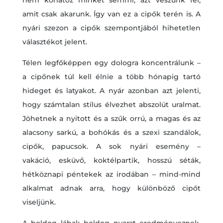
amit csak akarunk. Így van ez a cipők terén is. A
nyári szezon a cipők szempontjából hihetetlen
választékot jelent.
Télen legfőképpen egy dologra koncentrálunk –
a cipőnek túl kell élnie a több hónapig tartó
hideget és latyakot. A nyár azonban azt jelenti,
hogy számtalan stílus élvezhet abszolút uralmat.
Jöhetnek a nyitott és a szűk orrú, a magas és az
alacsony sarkú, a bohókás és a szexi szandálok,
cipők, papucsok. A sok nyári esemény –
vakáció, esküvő, koktélpartik, hosszú séták,
hétköznapi péntekek az irodában – mind-mind
alkalmat adnak arra, hogy különböző cipőt
viseljünk.
A boldog lábak boldog nyarat eredményeznek,