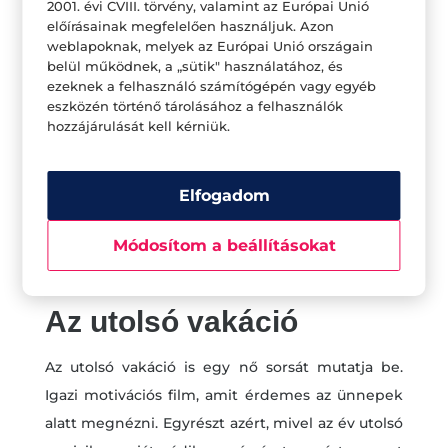
egy kicsit összetört szívén. Frances a felújítás
2001. évi CVIII. törvény, valamint az Európai Unió
előírásainak megfelelően használjuk. Azon
alatt családot, barátokat, esküvőt kíván magának,
weblapoknak, melyek az Európai Unió országain
s a következő évben, miközben dolgoznak, furcsa
belül működnek, a „sütik" használatához, és
ezeknek a felhasználó számítógépén vagy egyéb
módon minden vágya teljesül. Kap barátokat,
eszközén történő tárolásához a felhasználók
kap családot, hiszen várandós barátnője végül
hozzájárulását kell kérniük.
nála talál menedéket és szüli meg gyermekét, és
még az esküvő is valóra válik, hiszen a lengyel fiú,
Elfogadom
akit Frances szinte fiává fogad, elveszi szerelmét.
Egyedül a szerelem kerüli el, ám Toszkánában
Módosítom a beállításokat
semmi sem lehetetlen.
Az utolsó vakáció
Az utolsó vakáció is egy nő sorsát mutatja be.
Igazi motivációs film, amit érdemes az ünnepek
alatt megnézni. Egyrészt azért, mivel az év utolsó