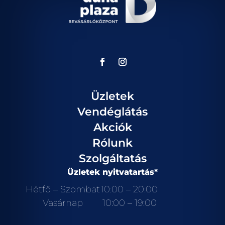
Üzletek
Vendéglátás
Akciók
Rólunk
Szolgáltatás
Üzletek nyitvatartás*
Hétfő – Szombat
10:00 – 20:00
Vasárnap
10:00 – 19:00