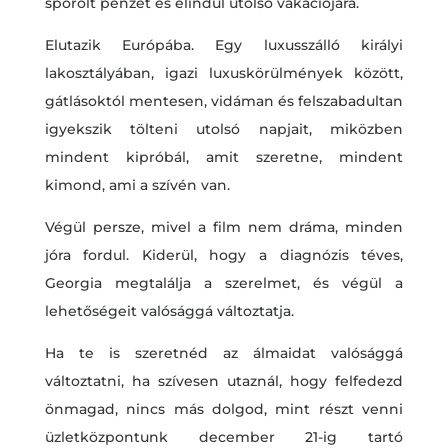
spórolt pénzét és elindul utolsó vakációjára.
Elutazik Európába. Egy luxusszálló királyi
lakosztályában, igazi luxuskörülmények között,
gátlásoktól mentesen, vidáman és felszabadultan
igyekszik tölteni utolsó napjait, miközben
mindent kipróbál, amit szeretne, mindent
kimond, ami a szívén van.
Végül persze, mivel a film nem dráma, minden
jóra fordul. Kiderül, hogy a diagnózis téves,
Georgia megtalálja a szerelmet, és végül a
lehetőségeit valósággá változtatja.
Ha te is szeretnéd az álmaidat valósággá
változtatni, ha szívesen utaznál, hogy felfedezd
önmagad, nincs más dolgod, mint részt venni
üzletközpontunk december 21-ig tartó