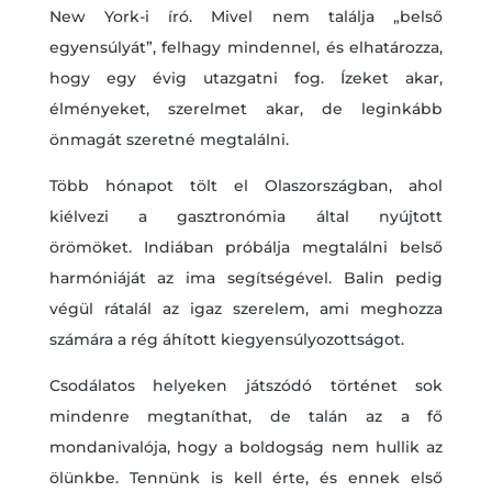
New York-i író. Mivel nem találja „belső
egyensúlyát”, felhagy mindennel, és elhatározza,
hogy egy évig utazgatni fog. Ízeket akar,
élményeket, szerelmet akar, de leginkább
önmagát szeretné megtalálni.
Több hónapot tölt el Olaszországban, ahol
kiélvezi a gasztronómia által nyújtott
örömöket. Indiában próbálja megtalálni belső
harmóniáját az ima segítségével. Balin pedig
végül rátalál az igaz szerelem, ami meghozza
számára a rég áhított kiegyensúlyozottságot.
Csodálatos helyeken játszódó történet sok
mindenre megtaníthat, de talán az a fő
mondanivalója, hogy a boldogság nem hullik az
ölünkbe. Tennünk is kell érte, és ennek első