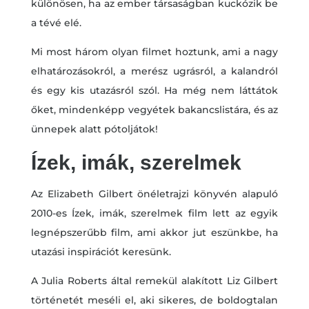
különösen, ha az ember társaságban kuckózik be
a tévé elé.
Mi most három olyan filmet hoztunk, ami a nagy
elhatározásokról, a merész ugrásról, a kalandról
és egy kis utazásról szól. Ha még nem láttátok
őket, mindenképp vegyétek bakancslistára, és az
ünnepek alatt pótoljátok!
Ízek, imák, szerelmek
Az Elizabeth Gilbert önéletrajzi könyvén alapuló
2010-es Ízek, imák, szerelmek film lett az egyik
legnépszerűbb film, ami akkor jut eszünkbe, ha
utazási inspirációt keresünk.
A Julia Roberts által remekül alakított Liz Gilbert
történetét meséli el, aki sikeres, de boldogtalan