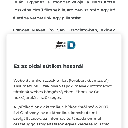
Talán ugyanez a mondanivalója a Napsütötte
Toszkána című filmnek is, amiben szintén egy író
életébe vethetünk egy pillantást.
Frances Mayes író San Francisco-ban, akinek
látszólag tökéletes az élete. A látszat egy pillanat
alatt omlik össze, mikor kiderül, hogy férje
viszonyt folytat. A nem méltányos, bonyolult
válás, az új barátnő várandóssága depresszióssá
Ez az oldal sütiket használ
teszi Frances-t, aki végül Olaszországba utazik
feledni.
Weboldalunkon „cookie"-kat (továbbiakban „süti")
alkalmazunk. Ezek olyan fájlok, melyek információt
Hirtelen ötlettől vezérelve vásárol egy villát
tárolnak webes böngészőjében. Ehhez az Ön
hozzájárulása szükséges.
Cortonában, aminek a felújítását fura lengyel
bevándorlókra bízza. Közben sorra ismerkedik
A „sütiket" az elektronikus hírközlésről szóló 2003.
évi C. törvény, az elektronikus kereskedelmi
meg érdekes emberekkel, akik mind
szolgáltatások, az információs társadalommal
hozzáadnak valamit a jelleméhez, és gyógyítanak
összefüggő szolgáltatások egyes kérdéseiről szóló