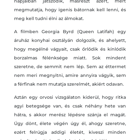
napjaiban játszódik, másrészt azért, mert
megmutatja, hogy igenis bátornak kell lenni, és
meg kell tudni élni az álmokat.
A filmben Georgia Byrd (Queen Latifah) egy
áruház konyhai osztályán dolgozik, és ahelyett,
hogy megélné vágyait, csak őrlődik és kínlódik
borzalmas félénksége miatt. Sok mindent
szeretne, de semmit nem lép. Sem az éttermet
nem meri megnyitni, amire annyira vágyik, sem
a férfinak nem mutatja szerelmét, akiért odavan.
Aztán egy orvosi vizsgálaton kiderül, hogy ritka
agyi betegsége van, és csak néhány hete van
hátra, s akkor merész lépésre szánja el magát.
Úgy dönt, élete végén úgy él, ahogy szeretne,
ezért felrúgja addigi életét, kiveszi minden