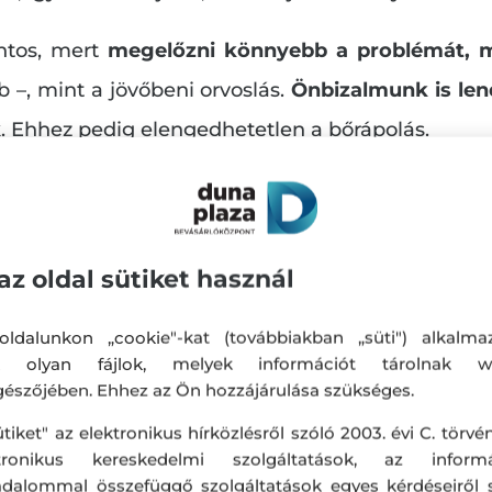
ntos, mert
megelőzni könnyebb a problémát, mi
–, mint a jövőbeni orvoslás.
Önbizalmunk is len
nk. Ehhez pedig elengedhetetlen a bőrápolás.
az oldal sütiket használ
ldalunkon „cookie"-kat (továbbiakban „süti") alkalma
k olyan fájlok, melyek információt tárolnak w
észőjében. Ehhez az Ön hozzájárulása szükséges.
ütiket" az elektronikus hírközlésről szóló 2003. évi C. törvén
ktronikus kereskedelmi szolgáltatások, az informá
adalommal összefüggő szolgáltatások egyes kérdéseiről 