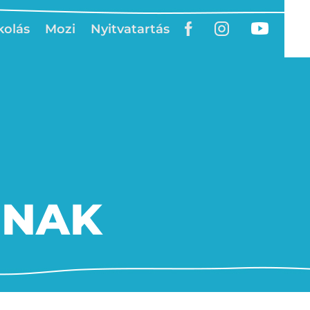
kolás
Mozi
Nyitvatartás
INAK