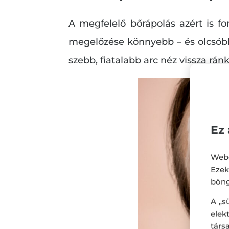
A megfelelő bőrápolás azért is fo
megelőzése könnyebb – és olcsóbb 
szebb, fiatalabb arc néz vissza rá
Ez 
Webo
Eze
böng
A „s
ele
társ