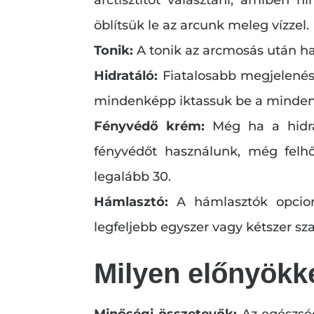
öblítsük le az arcunk meleg vízzel.
Tonik:
A tonik az arcmosás után ha
Hidratáló:
Fiatalosabb megjelenés,
mindenképp iktassuk be a minden
Fényvédő krém:
Még ha a hidra
fényvédőt használunk, még felhő
legalább 30.
Hámlasztó:
A hámlasztók opcioná
legfeljebb egyszer vagy kétszer sz
Milyen előnyökk
Minőségi összetevők:
Az egészsé