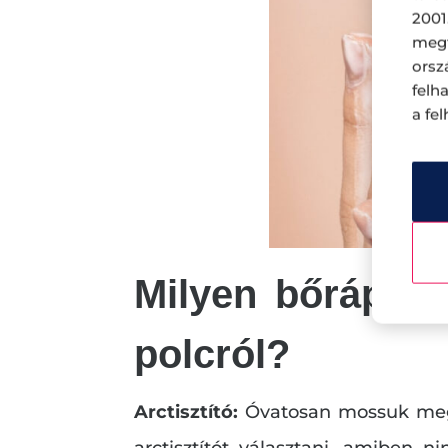
2001
megf
orsz
felh
a fe
Milyen bőrápol
polcról?
Arctisztító:
Óvatosan mossuk meg 
arctisztítót választani, amiben n