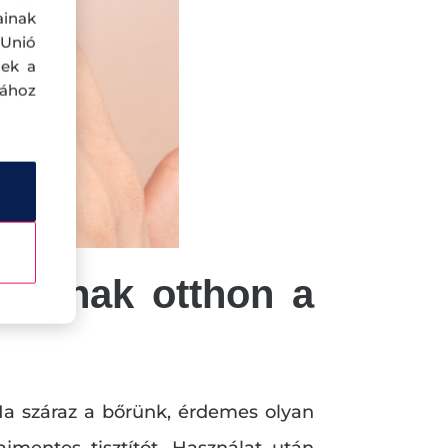
ainak
 Unió
nek a
sához
hatnak otthon a
Ha száraz a bőrünk, érdemes olyan
ajmentes tisztítót. Használat után