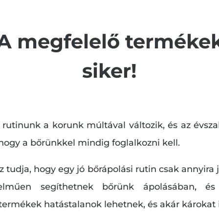
A megfelelő termékek 
siker!
i rutinunk a korunk múltával változik, és az év
 hogy a bőrünkkel mindig foglalkozni kell.
az tudja, hogy egy jó bőrápolási rutin csak annyira
elműen segíthetnek bőrünk ápolásában, és 
ermékek hatástalanok lehetnek, és akár károkat 