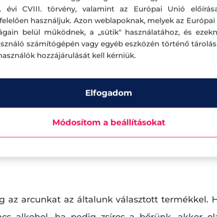
. évi CVIII. törvény, valamint az Európai Unió előírás
elelően használjuk. Azon weblapoknak, melyek az Európai
ágain belül működnek, a „sütik" használatához, és ezek
asználó számítógépén vagy egyéb eszközén történő tárolá
lhasználók hozzájárulását kell kérniük.
Elfogadom
Módosítom a beállításokat
ó termékek nem hiányoz
az arcunkat az általunk választott termékkel. 
incs alkohol, ha pedig zsíros a bőrünk, akkor ol