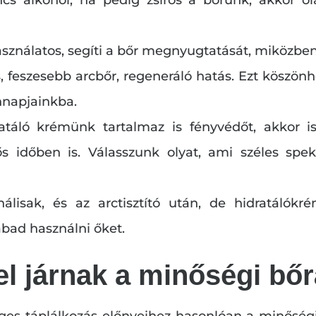
sználatos, segíti a bőr megnyugtatását, miközben 
 feszesebb arcbőr, regeneráló hatás. Ezt köszönh
napjainkba.
táló krémünk tartalmaz is fényvédőt, akkor i
s időben is. Válasszunk olyat, ami széles spe
lisak, és az arctisztító után, de hidratálókr
abad használni őket.
el járnak a minőségi bő
ges táplálkozás előnyeihez hasonlóan a minőségi 