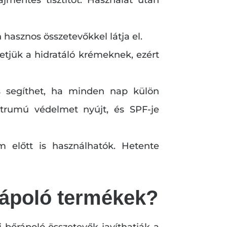
hasznos összetevőkkel látja el.
etjük a hidratáló krémeknek, ezért
s segíthet, ha minden nap külön
ktrumú védelmet nyújt, és SPF-je
ém előtt is használhatók. Hetente
rápoló termékek?
bőrápoló összetevők javíthatják a