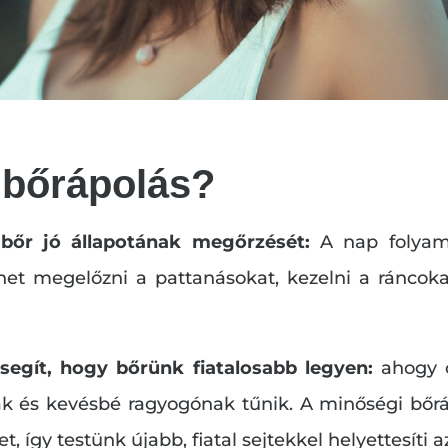
ó bőrápolás?
 bőr jó állapotának megőrzését:
A nap folyam
thet megelőzni a pattanásokat, kezelni a ráncok
segít, hogy bőrünk fiatalosabb legyen:
ahogy ö
k és kevésbé ragyogónak tűnik. A minőségi bőrá
t, így testünk újabb, fiatal sejtekkel helyettesíti a