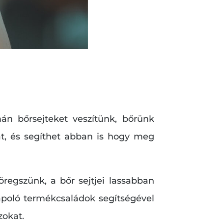
án bőrsejteket veszítünk, bőrünk
at, és segíthet abban is hogy meg
regszünk, a bőr sejtjei lassabban
poló termékcsaládok segítségével
zokat.