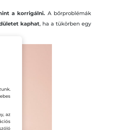
nt a korrigálni.
A bőrproblémák
dületet kaphat
, ha a tükörben egy
zunk.
ebes
y, az
ciós
szóló