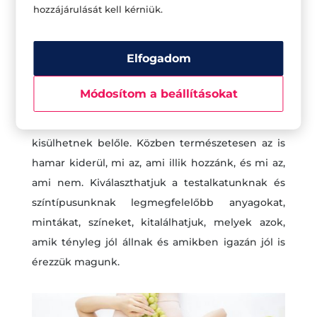
hozzájárulását kell kérniük.
csak hozzánk, de az életmódunkhoz is illik.
Kísérletezés közben természetesen beleférnek a
Elfogadom
hibák, hiszen csakis így tanulhatjuk meg, mi
mivel működik. Nyugodtan keverhetjük a
Módosítom a beállításokat
textúrákat, színeket, stílusokat. Bátran éljük ki
kreatív énünket, egészen csodás dolgok is
kisülhetnek belőle. Közben természetesen az is
hamar kiderül, mi az, ami illik hozzánk, és mi az,
ami nem. Kiválaszthatjuk a testalkatunknak és
színtípusunknak legmegfelelőbb anyagokat,
mintákat, színeket, kitalálhatjuk, melyek azok,
amik tényleg jól állnak és amikben igazán jól is
érezzük magunk.