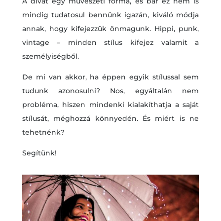
A divat egy művészeti forma, és bár ez nem is
mindig tudatosul bennünk igazán, kiváló módja
annak, hogy kifejezzük önmagunk. Hippi, punk,
vintage – minden stílus kifejez valamit a
személyiségből.
De mi van akkor, ha éppen egyik stílussal sem
tudunk azonosulni? Nos, egyáltalán nem
probléma, hiszen mindenki kialakíthatja a saját
stílusát, méghozzá könnyedén. És miért is ne
tehetnénk?
Segítünk!