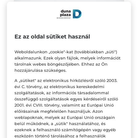
Ez az oldal sütiket használ
Weboldalunkon „cookie"-kat (továbbiakban „süti")
alkalmazunk. Ezek olyan fájlok, melyek információt
tárolnak webes böngészőjében. Ehhez az Ön
hozzájárulása szükséges.
Nem árt számításba venni az életmódunkat, ha
A „sütiket" az elektronikus hírközlésről szóló 2003.
saját stílust igyekszünk kialakítani magunknak.
évi C. törvény, az elektronikus kereskedelmi
Szuper az a szoknya, de vajon praktikus minden
szolgáltatások, az információs társadalommal
összefüggő szolgáltatások egyes kérdéseiről szóló
nap a tömegközlekedésben? Hihetetlen a
2001. évi CVIII. törvény, valamint az Európai Unió
tűsarkú, de lehet benne kilométereket
előírásainak megfelelően használjuk. Azon
weblapoknak, melyek az Európai Unió országain
kerékpározni a munkahelyig? Jó szórakozás
belül működnek, a „sütik" használatához, és
mindent kipróbálni, de végül célszerű okosan
ezeknek a felhasználó számítógépén vagy egyéb
dönteni, és olyan darabokat kiválasztani ami nem
eszközén történő tárolásához a felhasználók