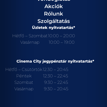
Akciók
Rólunk
Szolgáltatás
Üzletek nyitvatartás*
Hétfő – Szombat
10:00 – 20:00
Vasárnap
10:00 – 19:00
Cinema City jegypénztár nyitvatartás*
Hétfő – Csütörtök
12:30 – 20:45
Péntek
12:30 – 22:45
Szombat
9:30 – 22:45
Vasárnap
9:30 – 20:45