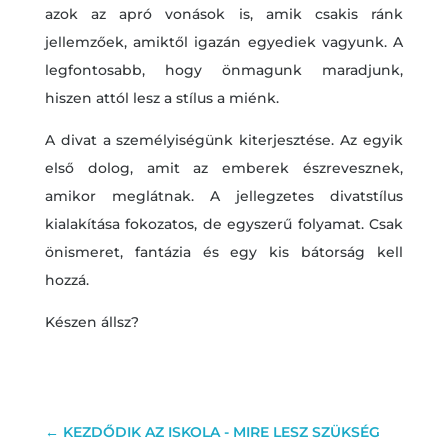
azok az apró vonások is, amik csakis ránk
jellemzőek, amiktől igazán egyediek vagyunk. A
legfontosabb, hogy önmagunk maradjunk,
hiszen attól lesz a stílus a miénk.
A divat a személyiségünk kiterjesztése. Az egyik
első dolog, amit az emberek észrevesznek,
amikor meglátnak. A jellegzetes divatstílus
kialakítása fokozatos, de egyszerű folyamat. Csak
önismeret, fantázia és egy kis bátorság kell
hozzá.
Készen állsz?
←
KEZDŐDIK AZ ISKOLA - MIRE LESZ SZÜKSÉG