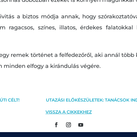
vitás a biztos módja annak, hogy szórakoztató
ragacsos, színes, illatos, érdekes falatokkal
egy remek történet a felfedezőről, aki annál több k
n minden elfogy a kirándulás végére.
TI CÉLT!
UTAZÁSI ELŐKÉSZÜLETEK: TANÁCSOK IN
VISSZA A CIKKEKHEZ