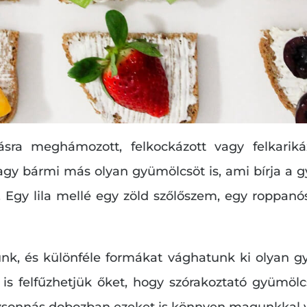
sra meghámozott, felkockázott vagy felkariká
vagy bármi más olyan gyümölcsöt is, ami bírja a g
. Egy lila mellé egy zöld szőlőszem, egy roppanós
unk, és különféle formákat vághatunk ki olyan 
 is felfűzhetjük őket, hogy szórakoztató gyümöl
s uzsonnás dobozban ezeket is könnyen magunkkal v