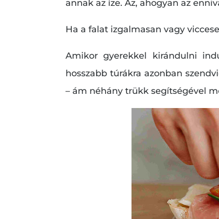
annak az íze. Az, ahogyan az enniv
Ha a falat izgalmasan vagy vicces
Amikor gyerekkel kirándulni ind
hosszabb túrákra azonban szendvi
– ám néhány trükk segítségével me