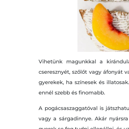
Vihetünk magunkkal a kirándulá
cseresznyét, szőlőt vagy áfonyát 
gyerekek, ha színesek és illatosak
ennél szebb és finomabb.
A pogácsaszaggatóval is játszhat
vagy a sárgadinnye. Akár nyársra
gyerek se fog tudni ellenállni, é