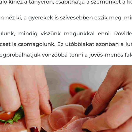
aló kinéz a tányéron, csábíthatja a szemünket a kó
en néz ki, a gyerekek is szívesebben eszik meg, m
ulunk, mindig viszünk magunkkal enni. Rövide
cset is csomagolunk. Ez utóbbiakat azonban a 
gpróbálhatjuk vonzóbbá tenni a jövős-menős fala