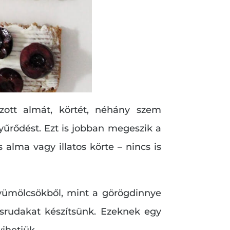
zott almát, körtét, néhány szem
yűrődést. Ezt is jobban megeszik a
 alma vagy illatos körte – nincs is
gyümölcsökből, mint a görögdinnye
csrudakat készítsünk. Ezeknek egy
ihetjük.