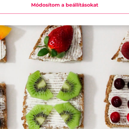
 szép, színes szalvétáért keressétek fel üzlet
Módosítom a beállításokat
tosan megtalálják azt, amiből jól esik az étel.