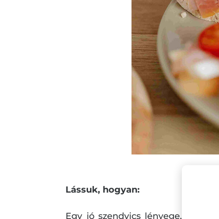
Lássuk, hogyan:
Egy jó szendvics lényege, hogy e