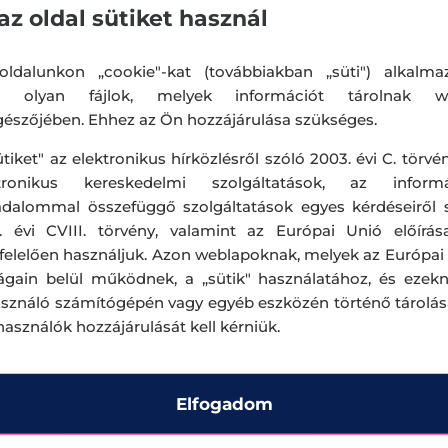
az oldal sütiket használ
 arányokat a kenőanyaggal és a belevalókkal lehe
ldalunkon „cookie"-kat (továbbiakban „süti") alkalma
k olyan fájlok, melyek információt tárolnak w
zunk a formával!
észőjében. Ehhez az Ön hozzájárulása szükséges.
ütiket" az elektronikus hírközlésről szóló 2003. évi C. törvén
suk a szendvicset szemrevalónak. Lehet a szendvics
ktronikus kereskedelmi szolgáltatások, az informá
adalommal összefüggő szolgáltatások egyes kérdéseiről 
ásra is katonákat, ha azt a kicsik jobban meges
. évi CVIII. törvény, valamint az Európai Unió előírás
zalámit, zöldségeket vághatjuk aprókra, vághatjuk 
elelően használjuk. Azon weblapoknak, melyek az Európai
ágain belül működnek, a „sütik" használatához, és ezek
mes falatokat, játszhatunk az ételek textúrájával 
asználó számítógépén vagy egyéb eszközén történő tárolá
lhasználók hozzájárulását kell kérniük.
A piros paradicsom mellett vonzó lehet a sárga a
Elfogadom
falat, ha színes, vicces, kedvenc mesehősös uzs