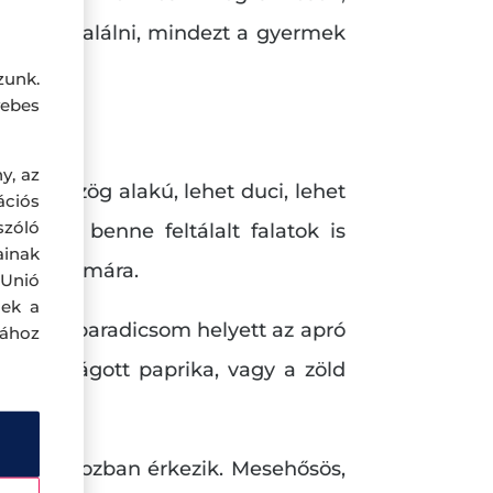
t jól eltalálni, mindezt a gyermek
zunk.
ebes
y, az
 háromszög alakú, lehet duci, lehet
ciós
szóló
zik. A benne feltálalt falatok is
ainak
vicces formára.
 Unió
nek a
is. Nagy paradicsom helyett az apró
sához
próra vágott paprika, vagy a zöld
onnás dobozban érkezik. Mesehősös,