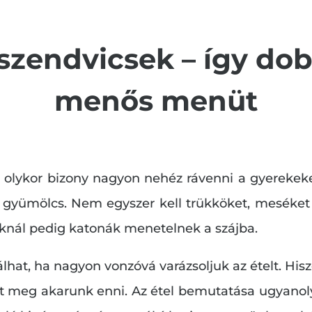
zendvicsek – így dobd
menős menüt
y olykor bizony nagyon nehéz rávenni a gyerekek
y gyümölcs. Nem egyszer kell trükköket, meséket 
knál pedig katonák menetelnek a szájba.
lhat, ha nagyon vonzóvá varázsoljuk az ételt. Hi
mit meg akarunk enni. Az étel bemutatása ugyanoly