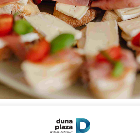
gyensúlyban van a kenyér és a töltelék. Ha szá