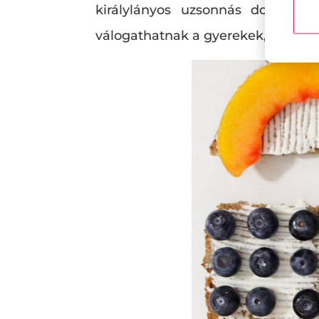
királylányos uzsonnás dobozért,
válogathatnak a gyerekek, végül biz