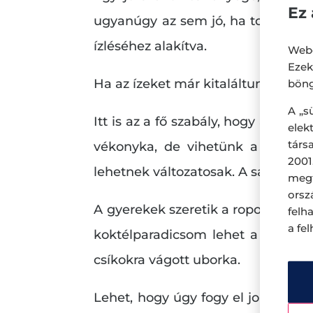
Ez 
ugyanúgy az sem jó, ha tocsog. Az
ízléséhez alakítva.
Webo
Eze
Ha az ízeket már kitaláltunk, játss
böng
A „s
Itt is az a fő szabály, hogy alkos
ele
társ
vékonyka, de vihetünk a kirándul
2001
lehetnek változatosak. A sajtot, s
megf
orsz
A gyerekek szeretik a ropogós, kré
felh
a fe
koktélparadicsom lehet a nyerő. 
csíkokra vágott uborka.
Lehet, hogy úgy fogy el jobban a 