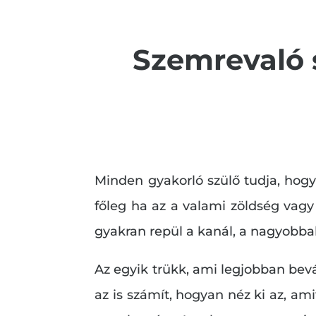
Szemrevaló s
Minden gyakorló szülő tudja, hog
főleg ha az a valami zöldség vag
gyakran repül a kanál, a nagyobba
Az egyik trükk, ami legjobban bevá
az is számít, hogyan néz ki az, a