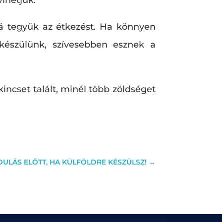
vá tegyük az étkezést. Ha könnyen
 készülünk, szívesebben esznek a
incset talált, minél több zöldséget
DULÁS ELŐTT, HA KÜLFÖLDRE KÉSZÜLSZ!
→