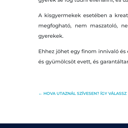
A kisgyermekek esetében a kreati
megfogható, nem maszatoló, nem 
gyerekek.
Ehhez jöhet egy finom innivaló és 
és gyümölcsöt evett, és garantálta
←
HOVA UTAZNÁL SZÍVESEN? ÍGY VÁLASSZ Ú