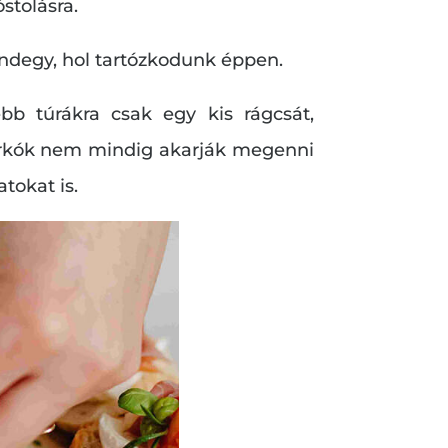
stolásra.
indegy, hol tartózkodunk éppen.
bb túrákra csak egy kis rágcsát,
lurkók nem mindig akarják megenni
tokat is.