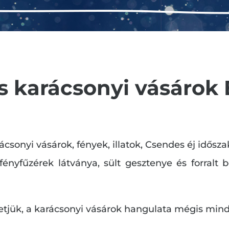
os karácsonyi vásárok
ácsonyi vásárok, fények, illatok, Csendes éj idősz
 fényfűzérek látványa, sült gesztenye és forralt
retjük, a karácsonyi vásárok hangulata mégis minde