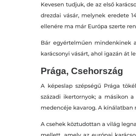
Kevesen tudjuk, de az első karács
drezdai vásár, melynek eredete 14
ellenére ma már Európa szerte re
Bár egyértelműen mindenkinek a s
karácsonyi vásárt, ahol igazán át le
Prága, Csehország
A képeslap szépségű Prága tökéle
századi ikertornyok; a másikon a v
medencéje kavarog. A kínálatban 
A csehek köztudottan a világ legna
mellett, amely az európai karácso