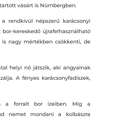
 tartott vásárt is Nürnbergben.
t a rendkívül népszerű karácsonyi
t bor-kereskedő újrafelhasználható
t is nagy mértékben csökkenti, de
al helyi nő játszik, aki angyalnak
zálja. A fényes karácsonyfadíszek,
s a forralt bor ízeiben. Míg a
tud nemet mondani a kolbászra