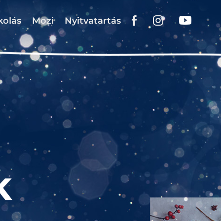
kolás
Mozi
Nyitvatartás
K