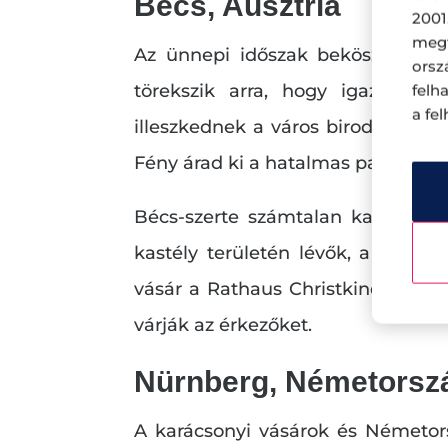
Bécs, Ausztria
2001
megf
Az ünnepi időszak beköszöntével
orsz
törekszik arra, hogy igazi kar
felh
a fe
illeszkednek a város birodalmi épí
Fény árad ki a hatalmas palotákbó
Bécs-szerte számtalan karácsonyi
kastély területén lévők, a kiseb
vásár a Rathaus Christkindlmarkt,
várják az érkezőket.
Nürnberg, Németorsz
A karácsonyi vásárok és Németor