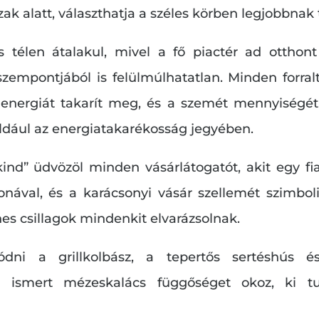
zak alatt, választhatja a széles körben legjobbnak
s télen átalakul, mivel a fő piactér ad otthon
zempontjából is felülmúlhatatlan. Minden forral
 energiát takarít meg, és a szemét mennyiségé
ldául az energiatakarékosság jegyében.
ind” üdvözöl minden vásárlátogatót, akit egy fiat
onával, és a karácsonyi vásár szellemét szimboli
ínes csillagok mindenkit elvarázsolnak.
ni a grillkolbász, a tepertős sertéshús é
 ismert mézeskalács függőséget okoz, ki 