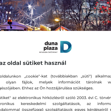
az oldal sütiket használ
ldalunkon „cookie"-kat (továbbiakban „süti") alkalma
k olyan fájlok, melyek információt tárolnak w
észőjében. Ehhez az Ön hozzájárulása szükséges.
ütiket" az elektronikus hírközlésről szóló 2003. évi C. törvén
ktronikus kereskedelmi szolgáltatások, az informá
adalommal összefüggő szolgáltatások egyes kérdéseiről 