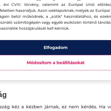
. évi CVIII. törvény, valamint az Európai Unió előírás
elelően használjuk. Azon weblapoknak, melyek az Európai
 Bécs is átalakul. A régi hagyományokba burko
ágain belül működnek, a „sütik" használatához, és ezek
ácsonyi hangulatot teremtsen. Bécs belváros
asználó számítógépén vagy egyéb eszközén történő tárolá
lhasználók hozzájárulását kell kérniük.
tészetéhez, valamint a forralt bor és az óriási lek
l; jégcsapok lógnak le a grandiózus Habsburg épül
Elfogadom
 vásár található, a nagyszabásúaktól, mint a S
b helyiekig a külső kerületekben. Minden bizonn
Módosítom a beállításokat
 az elegáns bécsi városháza mellett. A Rathaus el
ág
szág kéz a kézben járnak, ez nem kérdés. Ha v