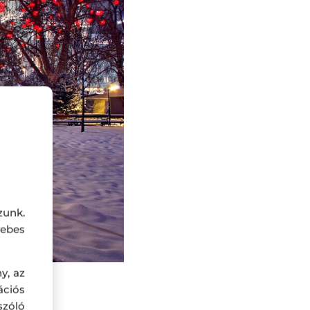
zunk.
ebes
y, az
ciós
szóló