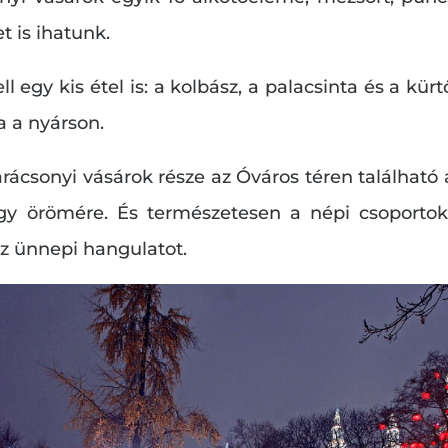
et is ihatunk.
l egy kis étel is: a kolbász, a palacsinta és a kür
 a nyárson.
 karácsonyi vásárok része az Óváros téren található
y örömére. És természetesen a népi csoportok 
az ünnepi hangulatot.