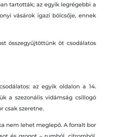
n tartották; az egyik legrégebbi a
onyi vásárok igazi bölcsője, ennek
st összegyűjtöttünk öt csodálatos
sodálatos: az egyik oldalon a 14.
ttük a szezonális vidámság csillogó
 csak szeretne.
ka nem lehet meglepő. A forralt bor
sot és grogot – rumból, citromból,