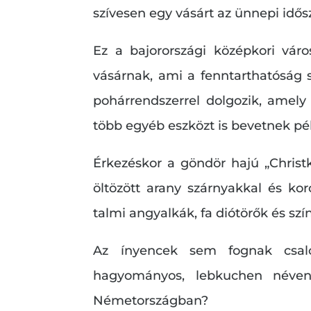
szívesen egy vásárt az ünnepi idős
Ez a bajorországi középkori váro
vásárnak, ami a fenntarthatóság s
pohárrendszerrel dolgozik, amely
több egyéb eszközt is bevetnek pé
Érkezéskor a göndör hajú „Christk
öltözött arany szárnyakkal és kor
talmi angyalkák, fa diótörők és sz
Az ínyencek sem fognak csalód
hagyományos, lebkuchen néven
Németországban?