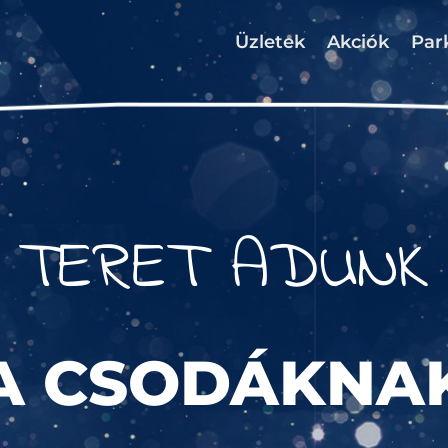
Üzletek
Akciók
Par
TERET ADUNK
A CSODÁKNA