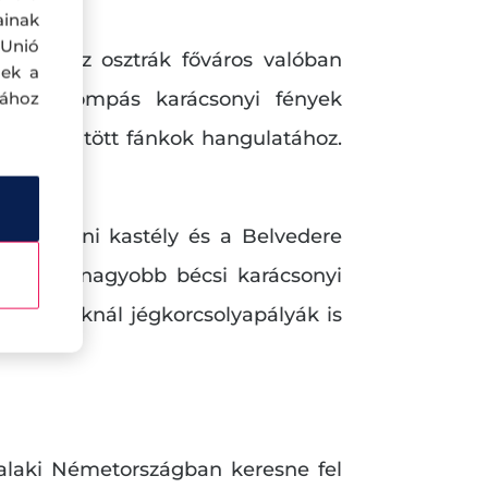
ainak
 Unió
lózva az osztrák főváros valóban
nek a
ában a pompás karácsonyi fények
sához
várral töltött fánkok hangulatához.
etekről.
chönbrunni kastély és a Belvedere
yal a legnagyobb bécsi karácsonyi
őtti parknál jégkorcsolyapályák is
alaki Németországban keresne fel