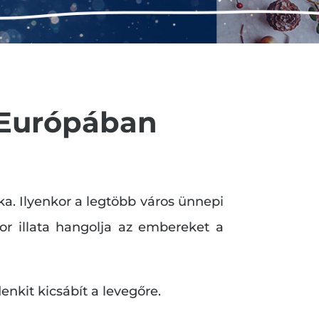
 Európában
aka. Ilyenkor a legtöbb város ünnepi
 bor illata hangolja az embereket a
nkit kicsábít a levegőre.