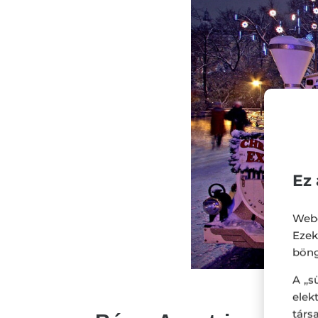
Ez 
Webo
Eze
böng
A „s
ele
társ