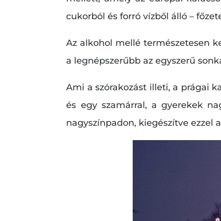
cukorból és forró vízből álló – főzet
Az alkohol mellé természetesen kel
a legnépszerűbb az egyszerű sonka
Ami a szórakozást illeti, a prágai
és egy szamárral, a gyerekek nag
nagyszínpadon, kiegészítve ezzel 