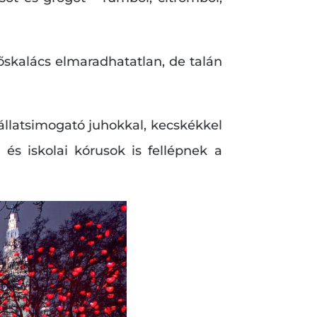
tőskalács elmaradhatatlan, de talán
 állatsimogató juhokkal, kecskékkel
és iskolai kórusok is fellépnek a