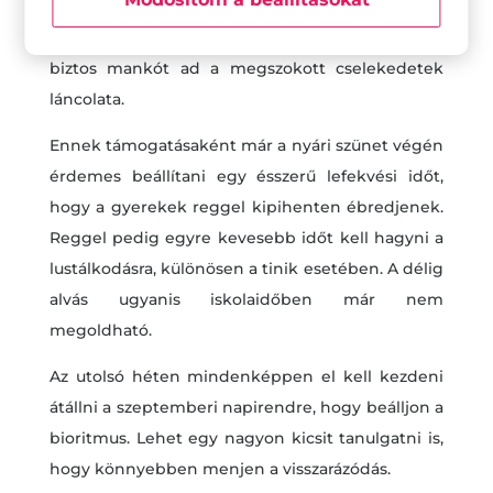
hatékonyabbá válnak a mindennapok. Ez
különösen fontos a gyerekek esetében, akiknek
biztos mankót ad a megszokott cselekedetek
láncolata.
Ennek támogatásaként már a nyári szünet végén
érdemes beállítani egy ésszerű lefekvési időt,
hogy a gyerekek reggel kipihenten ébredjenek.
Reggel pedig egyre kevesebb időt kell hagyni a
lustálkodásra, különösen a tinik esetében. A délig
alvás ugyanis iskolaidőben már nem
megoldható.
Az utolsó héten mindenképpen el kell kezdeni
átállni a szeptemberi napirendre, hogy beálljon a
bioritmus. Lehet egy nagyon kicsit tanulgatni is,
hogy könnyebben menjen a visszarázódás.