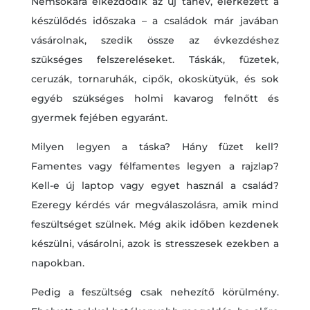
Nemsokára elkezdődik az új tanév, elérkezett a
készülődés időszaka – a családok már javában
vásárolnak, szedik össze az évkezdéshez
szükséges felszereléseket. Táskák, füzetek,
ceruzák, tornaruhák, cipők, okoskütyük, és sok
egyéb szükséges holmi kavarog felnőtt és
gyermek fejében egyaránt.
Milyen legyen a táska? Hány füzet kell?
Famentes vagy félfamentes legyen a rajzlap?
Kell-e új laptop vagy egyet használ a család?
Ezeregy kérdés vár megválaszolásra, amik mind
feszültséget szülnek. Még akik időben kezdenek
készülni, vásárolni, azok is stresszesek ezekben a
napokban.
Pedig a feszültség csak nehezítő körülmény.