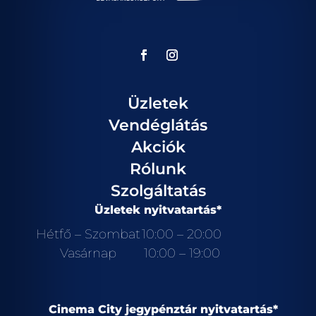
Üzletek
Vendéglátás
Akciók
Rólunk
Szolgáltatás
Üzletek nyitvatartás*
Hétfő – Szombat
10:00 – 20:00
Vasárnap
10:00 – 19:00
Cinema City jegypénztár nyitvatartás*