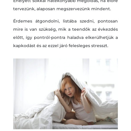
Ehelyett sokkal hatékonyabb megoldás, ha előre
tervezünk, alaposan megszervezünk mindent.
Érdemes átgondolni, listába szedni, pontosan
mire is van szükség, mik a teendők az évkezdés
előtt, így pontról-pontra haladva elkerülhetjük a
kapkodást és az ezzel járó felesleges stresszt.