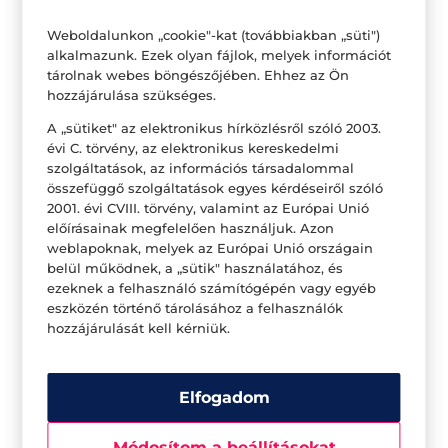
Weboldalunkon „cookie"-kat (továbbiakban „süti")
alkalmazunk. Ezek olyan fájlok, melyek információt
tárolnak webes böngészőjében. Ehhez az Ön
hozzájárulása szükséges.
A „sütiket" az elektronikus hírközlésről szóló 2003.
évi C. törvény, az elektronikus kereskedelmi
szolgáltatások, az információs társadalommal
összefüggő szolgáltatások egyes kérdéseiről szóló
2001. évi CVIII. törvény, valamint az Európai Unió
Reggeli rutinok bevezetése
előírásainak megfelelően használjuk. Azon
weblapoknak, melyek az Európai Unió országain
A vásárláson túl fontos feladat az is, hogy a család,
belül működnek, a „sütik" használatához, és
de főleg a gyerekek reggeli rutinját időben
ezeknek a felhasználó számítógépén vagy egyéb
eszközén történő tárolásához a felhasználók
hozzáigazítsuk a szeptemberi évkezdéshez. Ez
hozzájárulását kell kérniük.
fontos, hiszen egy jól kialakított, személyre
szabott szokásrendszerrel sok problémát
Elfogadom
kiküszöbölhetünk: elkerülhetővé válik a
felesleges idegeskedés, rendezettebbé és
Módosítom a beállításokat