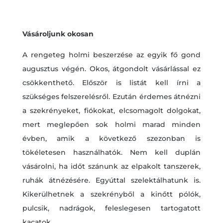
Vásároljunk okosan
A rengeteg holmi beszerzése az egyik fő gond
augusztus végén. Okos, átgondolt vásárlással ez
csökkenthető. Először is listát kell írni a
szükséges felszerelésről. Ezután érdemes átnézni
a szekrényeket, fiókokat, elcsomagolt dolgokat,
mert meglepően sok holmi marad minden
évben, amik a következő szezonban is
tökéletesen használhatók. Nem kell duplán
vásárolni, ha időt szánunk az elpakolt tanszerek,
ruhák átnézésére. Egyúttal szelektálhatunk is.
Kikerülhetnek a szekrényből a kinőtt pólók,
pulcsik, nadrágok, feleslegesen tartogatott
kacatok.