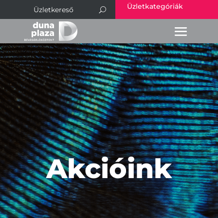
Üzletkategóriák
Akcióink