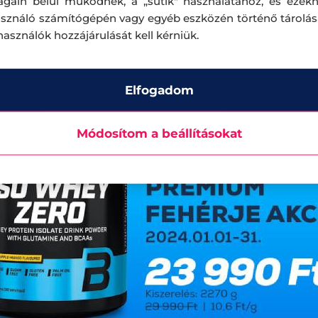
ágain belül működnek, a „sütik" használatához, és ezek
asználó számítógépén vagy egyéb eszközén történő tárolá
lhasználók hozzájárulását kell kérniük.
Elfogadom
Módosítom a beállításokat