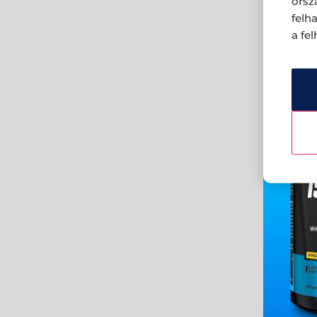
orsz
felh
a fe