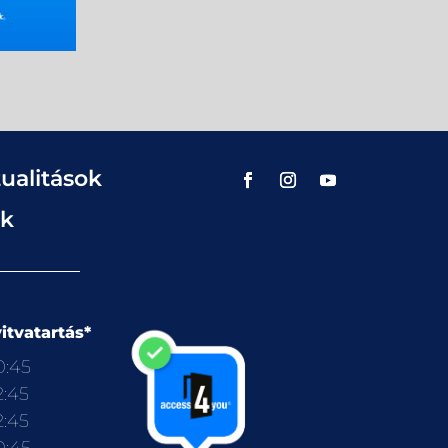
ualitások
ok
itvatartás*
0:45
2:45
2:45
0:45