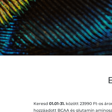
Keresd
01.01-31.
között 23990 Ft-os áro
hozzáadott BCAA és glutamin aminosa