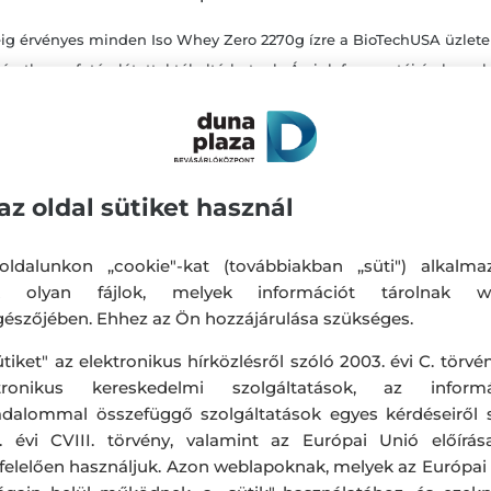
 erejéig érvényes minden Iso Whey Zero 2270g ízre a BioTechUSA üz
tben a fotón látottaktól eltérhetnek. Áraink fogyasztói árak, mel
ssze. Két akció egymással össze nem vonható. A Caffé Latte ízű 
. Vásárláskor és a fogyasztás megkezdése előtt minden esetben ol
iót és figyelmeztetéseket! *A törzsvásárlói program részletes sza
alon találhatóak.
az oldal sütiket használ
ldalunkon „cookie"-kat (továbbiakban „süti") alkalma
k olyan fájlok, melyek információt tárolnak w
észőjében. Ehhez az Ön hozzájárulása szükséges.
ütiket" az elektronikus hírközlésről szóló 2003. évi C. törvén
ktronikus kereskedelmi szolgáltatások, az informá
adalommal összefüggő szolgáltatások egyes kérdéseiről 
. évi CVIII. törvény, valamint az Európai Unió előírás
elelően használjuk. Azon weblapoknak, melyek az Európai