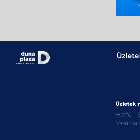
Üzlete
Üzletek n
Hétfő –
Vasárna