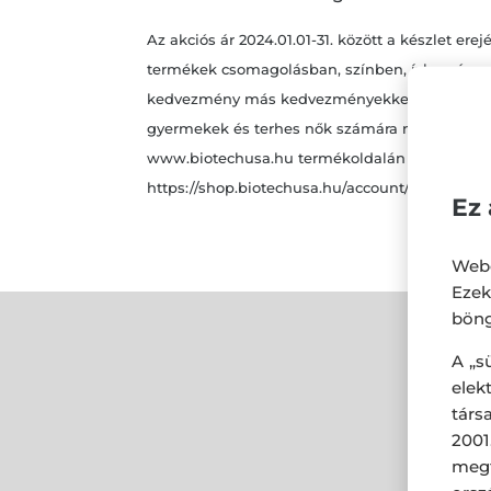
Az akciós ár 2024.01.01-31. között a készlet
termékek csomagolásban, színben, ízben és mére
kedvezmény más kedvezményekkel nem vonható ö
gyermekek és terhes nők számára nem ajánlott
www.biotechusa.hu termékoldalán lévő informác
https://shop.biotechusa.hu/account/register old
Ez 
Webo
Eze
böng
A „s
ele
társ
2001
megf