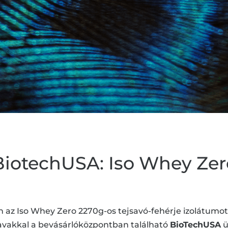
BiotechUSA: Iso Whey Zer
n az Iso Whey Zero 2270g-os tejsavó-fehérje izolátumot
vakkal a bevásárlóközpontban található
BioTechUSA
ü