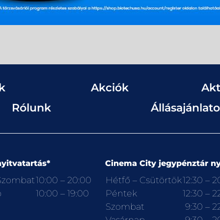
k
Akciók
Akt
Rólunk
Állásajánlat
yitvatartás*
Cinema City jegypénztár ny
 Szombat
10:00 – 20:00
Hétfő – Csütörtök
12:30 – 2
p
10:00 – 19:00
Péntek
12:30 – 2
Szombat
9:30 – 2
Vasárnap
9:30 – 2