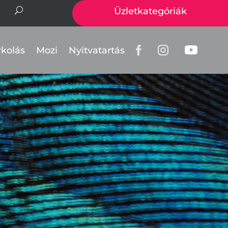
Üzletkategóriák
rkolás
Mozi
Nyitvatartás