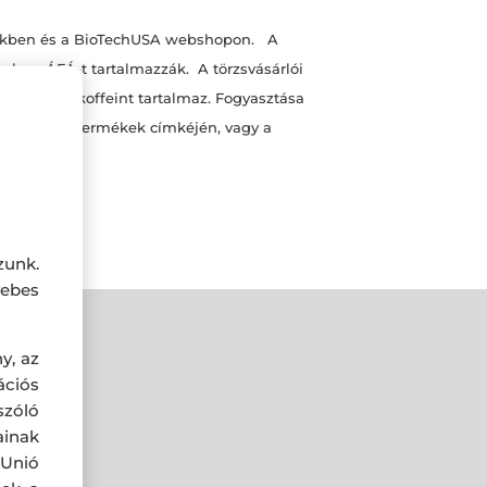
letekben és a BioTechUSA webshopon. A
yek az ÁFÁ-t tartalmazzák. A törzsvásárlói
változat koffeint tartalmaz. Fogyasztása
vassa el a termékek címkéjén, vagy a
bályai a
zunk.
ebes
y, az
ciós
szóló
ainak
 Unió