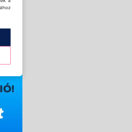
nek a
sához