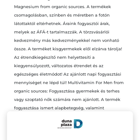
Magnesium from organic sources. A termékek
csomagolásban, színben és méretben a fotón
látottaktól eltérhetnek. Áraink fogyasztói árak,
melyek az ÁFÁ-t tartalmazzák. A törzsvásárlói
kedvezmény más kedvezményekkel nem vonható
össze. A terméket kisgyermekek elől elzárva tárolja!
Az étrendkiegészítő nem helyettesíti a
kiegyensúlyozott, változatos étrendet és az
egészséges életmódot! Az ajánlott napi fogyasztási
mennyiséget ne lépd túl! Multivitamin For Men from
organic sources: Fogyasztása gyermekek és terhes
vagy szoptató nők számára nem ajánlott. A termék
fogyasztása ismert alapbetegség, valamint
gyógyszerek, különösen véralvadásgátlók szedése
esetén nem javasolt.
Vásárláskor és a fogyasztás megkezdése előtt