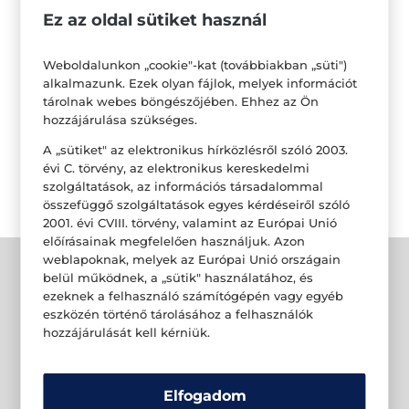
minden esetben olvassa el a termékek címkéjén,
Ez az oldal sütiket használ
vagy a www.biotechusa.hu termékoldalán lévő
Weboldalunkon „cookie"-kat (továbbiakban „süti")
információt és figyelmeztetéseket!
alkalmazunk. Ezek olyan fájlok, melyek információt
tárolnak webes böngészőjében. Ehhez az Ön
*A törzsvásárlói program részletes szabályai a
hozzájárulása szükséges.
https://shop.biotechusa.hu/account/register oldalon
A „sütiket" az elektronikus hírközlésről szóló 2003.
találhatóak.
évi C. törvény, az elektronikus kereskedelmi
szolgáltatások, az információs társadalommal
összefüggő szolgáltatások egyes kérdéseiről szóló
2001. évi CVIII. törvény, valamint az Európai Unió
előírásainak megfelelően használjuk. Azon
weblapoknak, melyek az Európai Unió országain
belül működnek, a „sütik" használatához, és
ezeknek a felhasználó számítógépén vagy egyéb
eszközén történő tárolásához a felhasználók
hozzájárulását kell kérniük.
Elfogadom