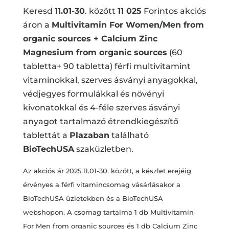
Keresd
11.01-30
. között
11 025
Forintos akciós
áron a
Multivitamin For Women/Men from
organic sources + Calcium Zinc
Magnesium from organic sources
(60
tabletta+ 90 tabletta) férfi multivitamint
vitaminokkal, szerves ásványi anyagokkal,
védjegyes formulákkal és növényi
kivonatokkal és 4-féle szerves ásványi
anyagot tartalmazó étrendkiegészítő
tablettát a
Plazaban
található
BioTechUSA
szaküzletben.
Az akciós ár 2025.11.01-30. között, a készlet erejéig
érvényes a férfi vitamincsomag vásárlásakor a
BioTechUSA üzletekben és a BioTechUSA
webshopon. A csomag tartalma 1 db Multivitamin
For Men from organic sources és 1 db Calcium Zinc