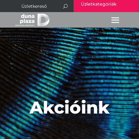
Üzletkategóriák
Akcióink