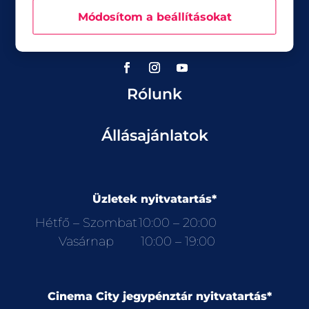
Üzletek
Módosítom a beállításokat
Akciók
Aktualitások
Rólunk
Állásajánlatok
Üzletek nyitvatartás*
Hétfő – Szombat
10:00 – 20:00
Vasárnap
10:00 – 19:00
Cinema City jegypénztár nyitvatartás*