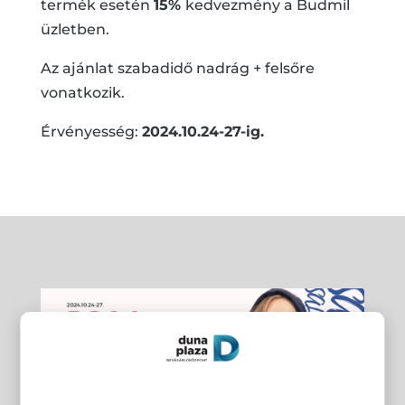
termék esetén
15%
kedvezmény a Budmil
üzletben.
Az ajánlat szabadidő nadrág + felsőre
vonatkozik.
Érvényesség:
2024.10.24-27-ig.