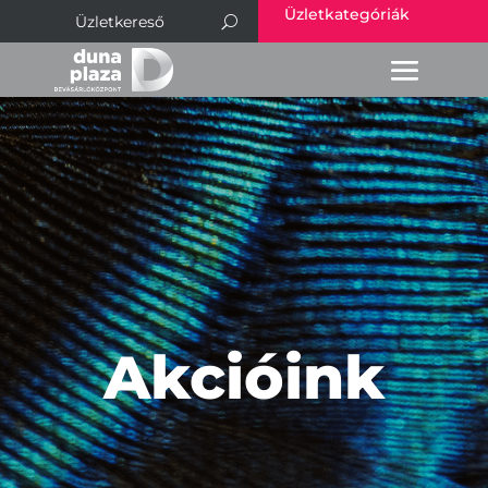
Üzletkategóriák
Akcióink