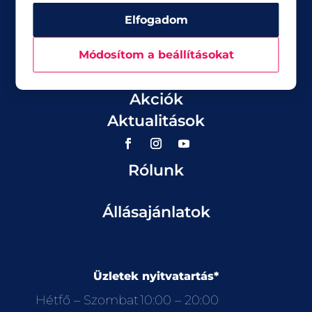
Elfogadom
Módosítom a beállításokat
Üzletek
Akciók
Aktualitások
Rólunk
Állásajánlatok
Üzletek nyitvatartás*
Hétfő – Szombat
10:00 – 20:00