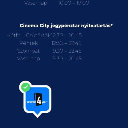
Vasárnap
10:00 – 19:00
Cinema City jegypénztár nyitvatartás*
Hétfő – Csütörtök
12:30 – 20:45
Péntek
12:30 – 22:45
Szombat
9:30 – 22:45
Vasárnap
9:30 – 20:45