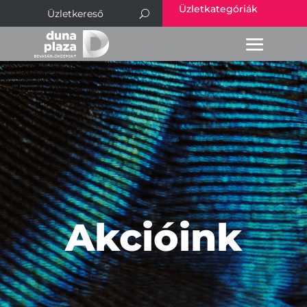
Üzletkategóriák
Akcióink