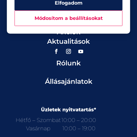
Elfogadom
Módosítom a beállításokat
Üzletek
Akciók
Aktualitások
Rólunk
Állásajánlatok
Üzletek nyitvatartás*
Hétfő – Szombat
10:00 – 20:00
Vasárnap
10:00 – 19:00