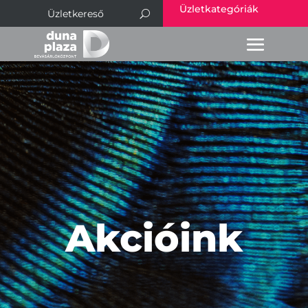
Üzletkategóriák
Akcióink