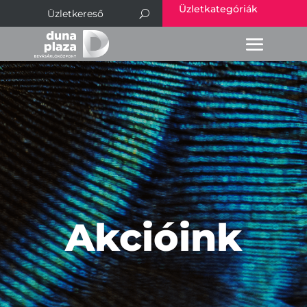
Üzletkategóriák
Akcióink