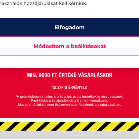
lhasználók hozzájárulását kell kérniük.
Elfogadom
Módosítom a beállításokat