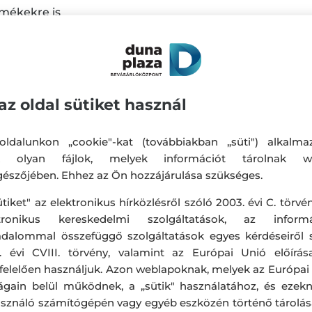
rmékekre is
e
az oldal sütiket használ
ldalunkon „cookie"-kat (továbbiakban „süti") alkalma
k olyan fájlok, melyek információt tárolnak w
észőjében. Ehhez az Ön hozzájárulása szükséges.
ütiket" az elektronikus hírközlésről szóló 2003. évi C. törvén
ktronikus kereskedelmi szolgáltatások, az informá
adalommal összefüggő szolgáltatások egyes kérdéseiről 
. évi CVIII. törvény, valamint az Európai Unió előírás
elelően használjuk. Azon weblapoknak, melyek az Európai
ágain belül működnek, a „sütik" használatához, és ezek
asználó számítógépén vagy egyéb eszközén történő tárolá