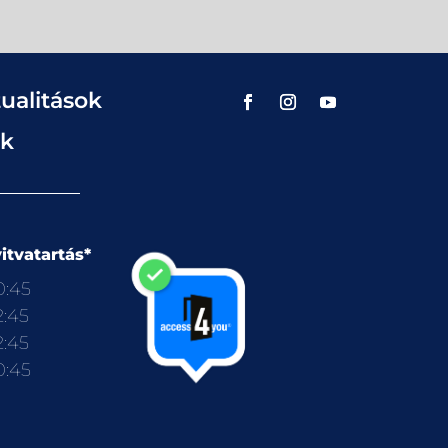
ualitások
ok
itvatartás*
0:45
2:45
2:45
0:45