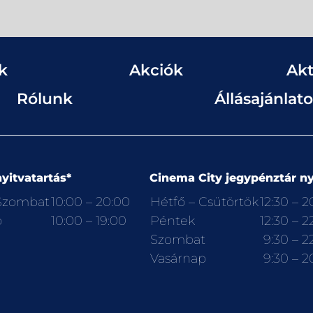
k
Akciók
Akt
Rólunk
Állásajánlat
yitvatartás*
Cinema City jegypénztár ny
 Szombat
10:00 – 20:00
Hétfő – Csütörtök
12:30 – 2
p
10:00 – 19:00
Péntek
12:30 – 2
Szombat
9:30 – 2
Vasárnap
9:30 – 2