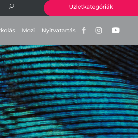
Üzletkategóriák
rkolás
Mozi
Nyitvatartás