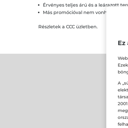
Érvényes teljes árú és a leárazott te
Más promócióval nem vonható össz
Részletek a CCC üzletben.
Ez 
Webo
Eze
böng
A „s
ele
társ
2001
megf
orsz
felh