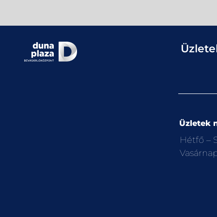
Üzlete
Üzletek n
Hétfő –
Vasárna