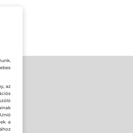
zunk.
ebes
y, az
ciós
szóló
ainak
 Unió
nek a
sához