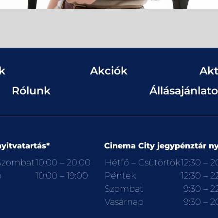
k
Akciók
Akt
Rólunk
Állásajánlat
yitvatartás*
Cinema City jegypénztár ny
 Szombat
10:00 – 20:00
Hétfő – Csütörtök
12:30 – 2
p
10:00 – 19:00
Péntek
12:30 – 2
Szombat
9:30 – 2
Vasárnap
9:30 – 2