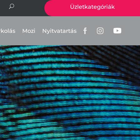
Üzletkategóriák
rkolás
Mozi
Nyitvatartás