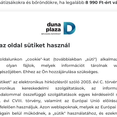
 hátizsákokra és bőröndökre, ha legalább
8 990 Ft-ért v
maradj le róla!
ESS JEANS márka termékeire nem vonatkozik. ⏳Részlet
az oldal sütiket használ
ldalunkon „cookie"-kat (továbbiakban „süti") alkalma
k olyan fájlok, melyek információt tárolnak w
észőjében. Ehhez az Ön hozzájárulása szükséges.
ütiket" az elektronikus hírközlésről szóló 2003. évi C. törvén
ktronikus kereskedelmi szolgáltatások, az informá
adalommal összefüggő szolgáltatások egyes kérdéseiről 
. évi CVIII. törvény, valamint az Európai Unió előírás
elelően használjuk. Azon weblapoknak, melyek az Európai
ágain belül működnek, a „sütik" használatához, és ezek