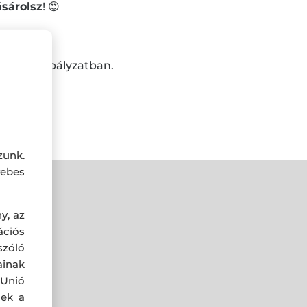
ásárolsz
! 😍
ek a szabályzatban.
zunk.
ebes
y, az
ciós
szóló
ainak
 Unió
nek a