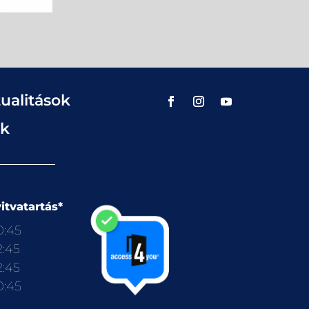
ualitások
ok
itvatartás*
0:45
2:45
2:45
0:45