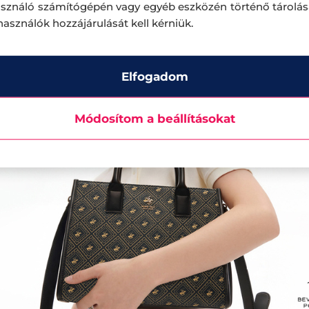
asználó számítógépén vagy egyéb eszközén történő tárolá
lhasználók hozzájárulását kell kérniük.
Elfogadom
Módosítom a beállításokat