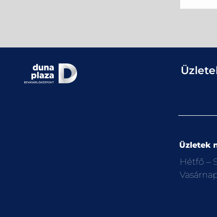
Üzlete
Üzletek n
Hétfő –
Vasárna