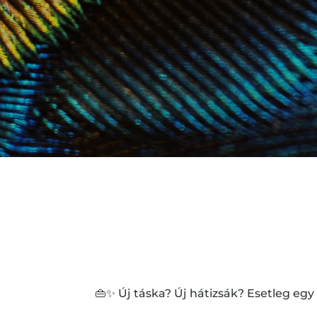
👜✨ Új táska? Új hátizsák? Esetleg e