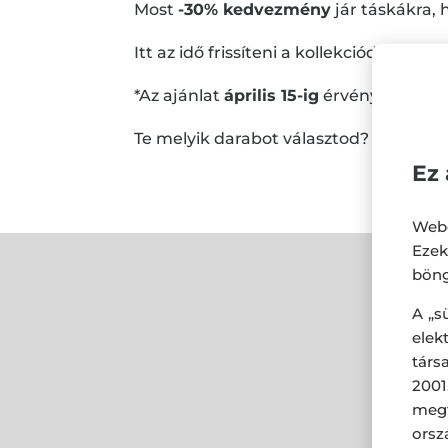
Most
-30% kedvezmény
jár táskákra,
Itt az idő frissíteni a kollekciódat – ne 
*Az ajánlat
április 15-ig
érvényes! A GU
Te melyik darabot választod? 👀
Ez 
Webo
Eze
böng
A „s
ele
társ
2001
megf
orsz