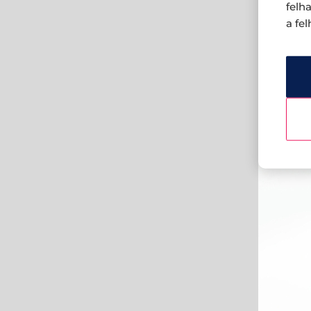
felh
a fe