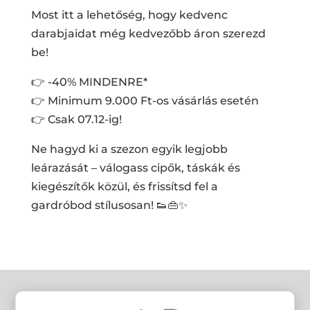
Most itt a lehetőség, hogy kedvenc
darabjaidat még kedvezőbb áron szerezd
be!
👉 -40% MINDENRE*
👉 Minimum 9.000 Ft-os vásárlás esetén
👉 Csak 07.12-ig!
Ne hagyd ki a szezon egyik legjobb
leárazását – válogass cipők, táskák és
kiegészítők közül, és frissítsd fel a
gardróbod stílusosan! 👟👜✨