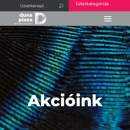
Üzletkategóriák
Akcióink