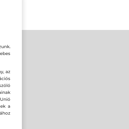
zunk.
ebes
y, az
ciós
szóló
ainak
 Unió
nek a
sához