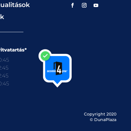
ualitások
ok
itvatartás*
0:45
2:45
2:45
0:45
Copyright 2020
© DunaPlaza