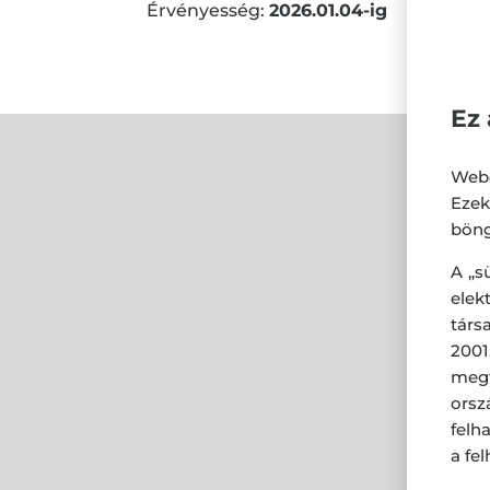
Érvényesség:
2026.01.04-ig
Ez 
Webo
Eze
böng
A „s
ele
társ
2001
megf
orsz
felh
a fe