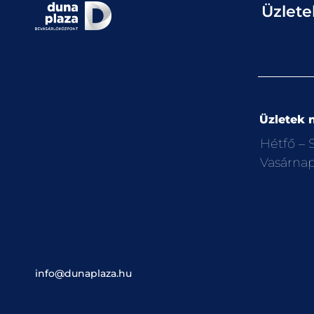
Üzlete
Üzletek n
Hétfő –
Vasárna
info@dunaplaza.hu