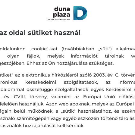
az oldal sütiket használ
ldalunkon „cookie"-kat (továbbiakban „süti") alkalma
k olyan fájlok, melyek információt tárolnak w
észőjében. Ehhez az Ön hozzájárulása szükséges.
ütiket" az elektronikus hírközlésről szóló 2003. évi C. törvén
ktronikus kereskedelmi szolgáltatások, az informá
adalommal összefüggő szolgáltatások egyes kérdéseiről 
. évi CVIII. törvény, valamint az Európai Unió előírás
elelően használjuk. Azon weblapoknak, melyek az Európai
ágain belül működnek, a „sütik" használatához, és ezek
asználó számítógépén vagy egyéb eszközén történő tárolá
lhasználók hozzájárulását kell kérniük.