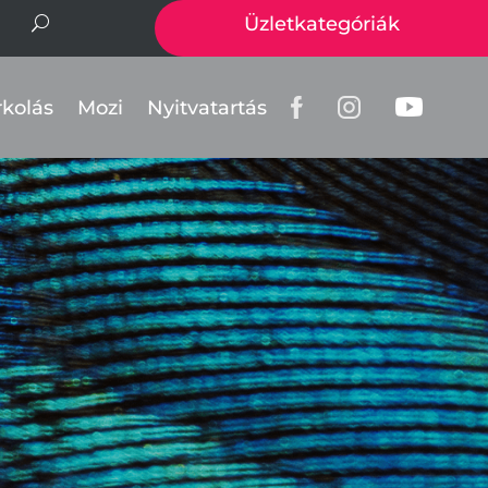
Üzletkategóriák
rkolás
Mozi
Nyitvatartás