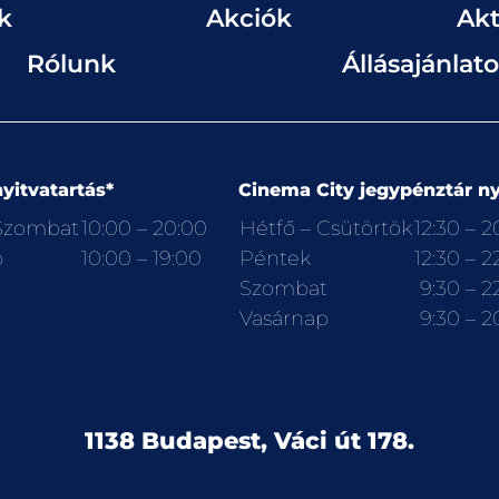
k
Akciók
Akt
Rólunk
Állásajánlat
yitvatartás*
Cinema City jegypénztár ny
 Szombat
10:00 – 20:00
Hétfő – Csütörtök
12:30 – 2
p
10:00 – 19:00
Péntek
12:30 – 2
Szombat
9:30 – 2
Vasárnap
9:30 – 2
1138 Budapest, Váci út 178.