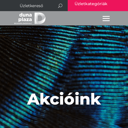
Üzletkategóriák
Akcióink