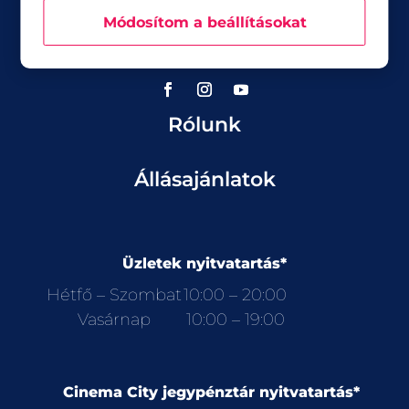
Üzletek
Módosítom a beállításokat
Akciók
Aktualitások
Rólunk
Állásajánlatok
Üzletek nyitvatartás*
Hétfő – Szombat
10:00 – 20:00
Vasárnap
10:00 – 19:00
Cinema City jegypénztár nyitvatartás*