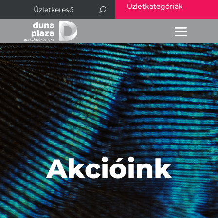
Üzletkategóriák
Akcióink