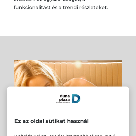
funkcionalitást és a trendi részleteket.
Ez az oldal sütiket használ
Weboldalunkon „cookie"-kat (továbbiakban „süti")