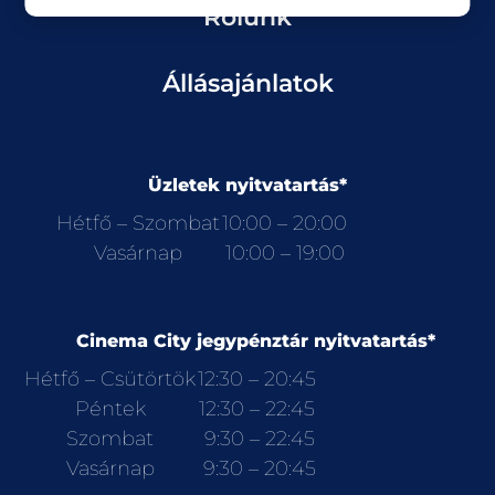
Rólunk
Állásajánlatok
Üzletek nyitvatartás*
Hétfő – Szombat
10:00 – 20:00
Vasárnap
10:00 – 19:00
Cinema City jegypénztár nyitvatartás*
Hétfő – Csütörtök
12:30 – 20:45
Péntek
12:30 – 22:45
Szombat
9:30 – 22:45
Vasárnap
9:30 – 20:45