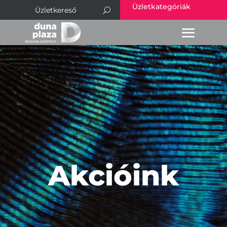
Üzletkategóriák
Akcióink