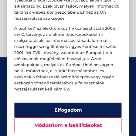
alkalmazunk. Ezek olyan fájlok, melyek információt
tárolnak webes böngészőjében. Ehhez az Ön
hozzájárulása szükséges.
A „sütiket" az elektronikus hírközlésről szóló 2003.
évi C. törvény, az elektronikus kereskedelmi
szolgáltatások, az információs társadalommal
összefüggő szolgáltatások egyes kérdéseiről szóló
2001. évi CVIII. törvény, valamint az Európai Unió
előírásainak megfelelően használjuk. Azon
weblapoknak, melyek az Európai Unió országain
belül működnek, a „sütik" használatához, és
ezeknek a felhasználó számítógépén vagy egyéb
eszközén történő tárolásához a felhasználók
hozzájárulását kell kérniük.
Üzletek
Akciók
Elfogadom
Aktualitások
Módosítom a beállításokat