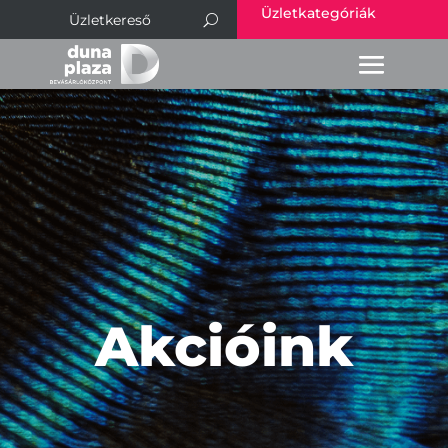
Üzletkategóriák
Akcióink