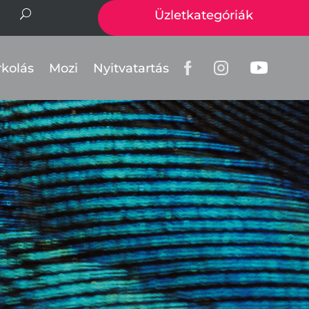
Üzletkategóriák
rkolás
Mozi
Nyitvatartás