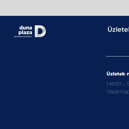
Üzlete
Üzletek n
Hétfő –
Vasárna