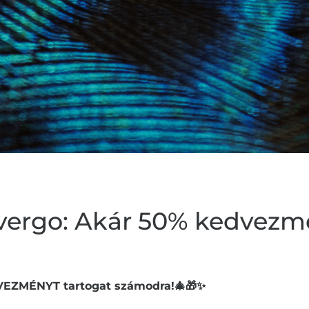
vergo: Akár 50% kedvezm
EZMÉNYT tartogat számodra!🎄🎁✨️