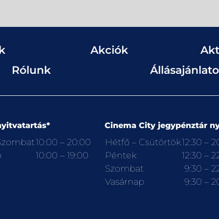
k
Akciók
Akt
Rólunk
Állásajánlat
yitvatartás*
Cinema City jegypénztár ny
 Szombat
10:00 – 20:00
Hétfő – Csütörtök
12:30 – 2
p
10:00 – 19:00
Péntek
12:30 – 2
Szombat
9:30 – 2
Vasárnap
9:30 – 2