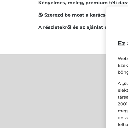
Kényelmes, meleg, prémium téli dara
🎁 Szerezd be most a karácsonyi ajá
A részletekről és az ajánlat érvénye
Ez 
Webo
Eze
böng
A „s
ele
társ
2001
megf
orsz
felh