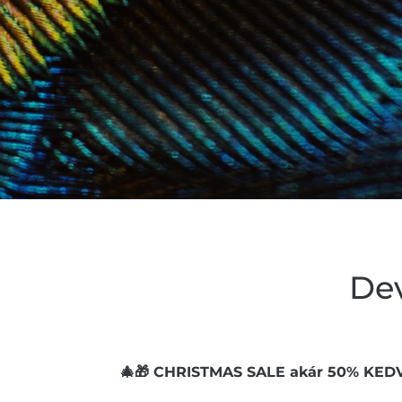
De
🎄🎁 CHRISTMAS SALE akár 50% KEDV