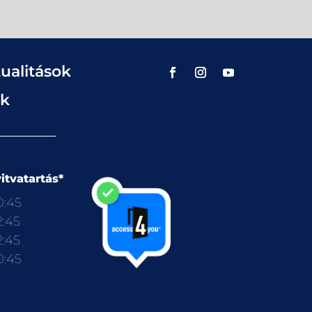
ualitások
ok
itvatartás*
0:45
2:45
2:45
0:45