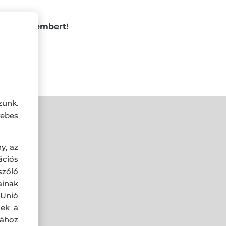
ssá a decembert!
zunk.
ebes
y, az
ciós
szóló
ainak
 Unió
nek a
sához