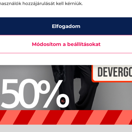
lhasználók hozzájárulását kell kérniük.
Elfogadom
Módosítom a beállításokat