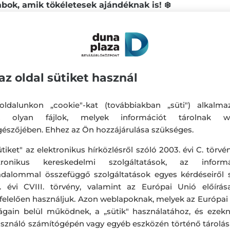
bok, amik tökéletesek ajándéknak is! ❄️
ndékokat kedvezményesen, és tedd meghitté, stíluso
sségének időtartamáról érdeklődj az üzletben.
az oldal sütiket használ
ldalunkon „cookie"-kat (továbbiakban „süti") alkalma
k olyan fájlok, melyek információt tárolnak w
észőjében. Ehhez az Ön hozzájárulása szükséges.
ütiket" az elektronikus hírközlésről szóló 2003. évi C. törvén
ktronikus kereskedelmi szolgáltatások, az informá
adalommal összefüggő szolgáltatások egyes kérdéseiről 
. évi CVIII. törvény, valamint az Európai Unió előírás
elelően használjuk. Azon weblapoknak, melyek az Európai
ágain belül működnek, a „sütik" használatához, és ezek
asználó számítógépén vagy egyéb eszközén történő tárolá