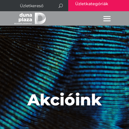
Üzletkategóriák
Akcióink