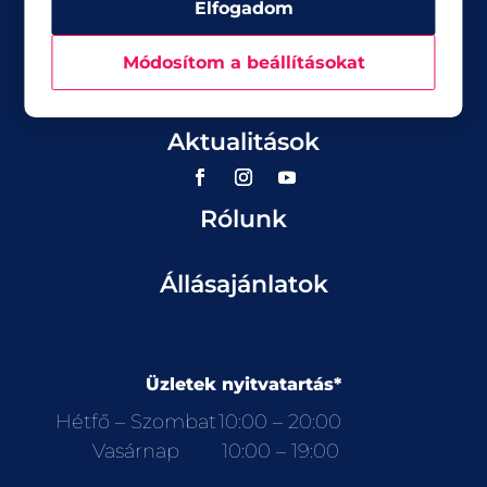
Elfogadom
Módosítom a beállításokat
Üzletek
Akciók
Aktualitások
Rólunk
Állásajánlatok
Üzletek nyitvatartás*
Hétfő – Szombat
10:00 – 20:00
Vasárnap
10:00 – 19:00