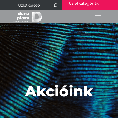
Üzletkategóriák
Akcióink