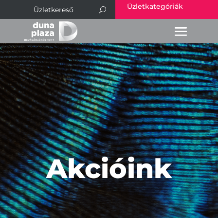
Üzletkategóriák
Akcióink