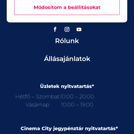
Üzletek
Módosítom a beállításokat
Akciók
Aktualitások
Rólunk
Állásajánlatok
Üzletek nyitvatartás*
Hétfő – Szombat
10:00 – 20:00
Vasárnap
10:00 – 19:00
Cinema City jegypénztár nyitvatartás*