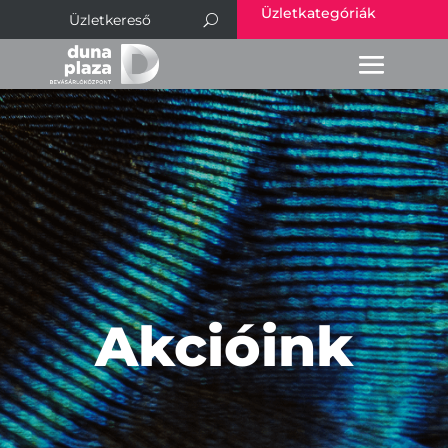
Üzletkategóriák
Akcióink