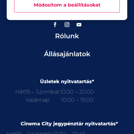
Akciók
Módosítom a beállításokat
Aktualitások
Rólunk
Állásajánlatok
Üzletek nyitvatartás*
Hétfő – Szombat
10:00 – 20:00
Vasárnap
10:00 – 19:00
Cinema City jegypénztár nyitvatartás*