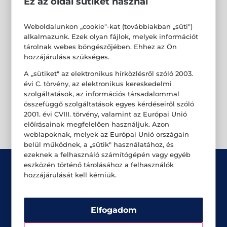
Ez az oldal sütiket használ
Weboldalunkon „cookie"-kat (továbbiakban „süti")
alkalmazunk. Ezek olyan fájlok, melyek információt
tárolnak webes böngészőjében. Ehhez az Ön
hozzájárulása szükséges.
A „sütiket" az elektronikus hírközlésről szóló 2003.
évi C. törvény, az elektronikus kereskedelmi
szolgáltatások, az információs társadalommal
összefüggő szolgáltatások egyes kérdéseiről szóló
2001. évi CVIII. törvény, valamint az Európai Unió
előírásainak megfelelően használjuk. Azon
weblapoknak, melyek az Európai Unió országain
belül működnek, a „sütik" használatához, és
ezeknek a felhasználó számítógépén vagy egyéb
eszközén történő tárolásához a felhasználók
hozzájárulását kell kérniük.
Elfogadom
Üzletek