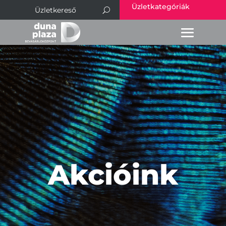
Üzletkategóriák
Akcióink