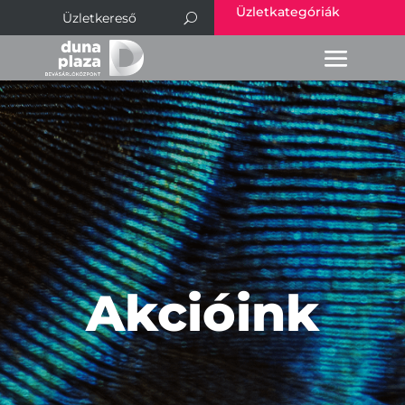
Üzletkategóriák
Akcióink