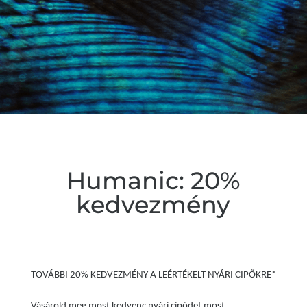
Humanic: 20%
kedvezmény
TOVÁBBI 20% KEDVEZMÉNY A LEÉRTÉKELT NYÁRI CIPŐKRE*
Vásárold meg most kedvenc nyári cipődet most