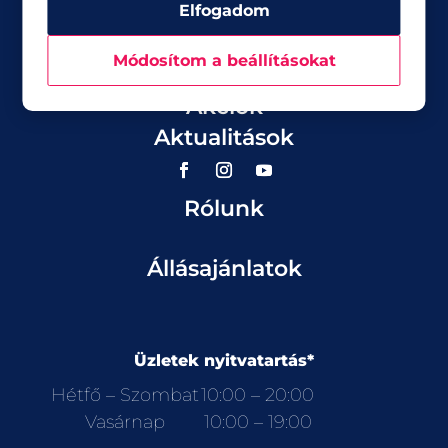
Elfogadom
Módosítom a beállításokat
Üzletek
Akciók
Aktualitások
Rólunk
Állásajánlatok
Üzletek nyitvatartás*
Hétfő – Szombat
10:00 – 20:00
Vasárnap
10:00 – 19:00