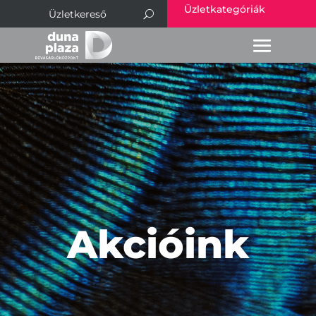
Üzletkategóriák
Akcióink