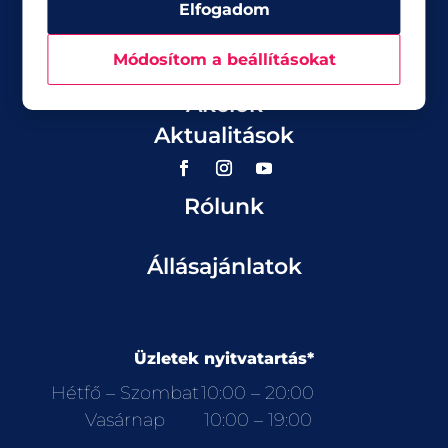
Elfogadom
Módosítom a beállításokat
Üzletek
Akciók
Aktualitások
Rólunk
Állásajánlatok
Üzletek nyitvatartás*
Hétfő – Szombat
10:00 – 20:00
Vasárnap
10:00 – 19:00