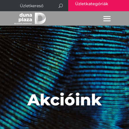
Üzletkategóriák
Akcióink