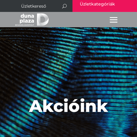
Üzletkategóriák
Akcióink