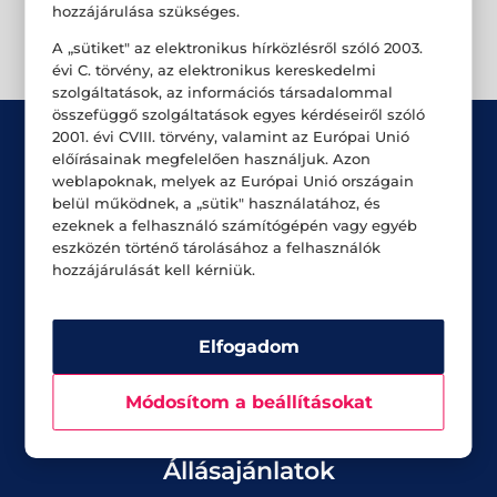
hozzájárulása szükséges.
A „sütiket" az elektronikus hírközlésről szóló 2003.
évi C. törvény, az elektronikus kereskedelmi
szolgáltatások, az információs társadalommal
összefüggő szolgáltatások egyes kérdéseiről szóló
2001. évi CVIII. törvény, valamint az Európai Unió
előírásainak megfelelően használjuk. Azon
weblapoknak, melyek az Európai Unió országain
belül működnek, a „sütik" használatához, és
ezeknek a felhasználó számítógépén vagy egyéb
eszközén történő tárolásához a felhasználók
Üzletek
hozzájárulását kell kérniük.
Akciók
Aktualitások
Elfogadom
Rólunk
Módosítom a beállításokat
Állásajánlatok