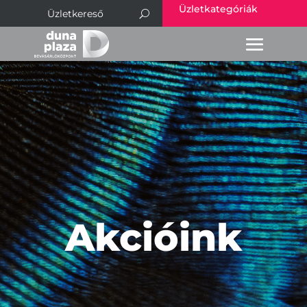
Üzletkategóriák
Akcióink