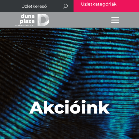
Üzletkategóriák
Akcióink