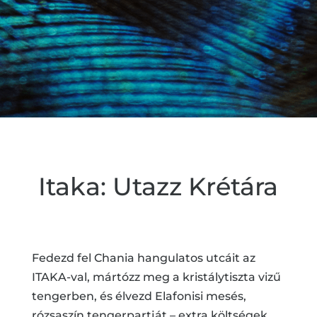
Itaka: Utazz Krétára
Fedezd fel Chania hangulatos utcáit az
ITAKA-val, mártózz meg a kristálytiszta vizű
tengerben, és élvezd Elafonisi mesés,
rózsaszín tengerpartját – extra költségek