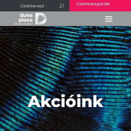
Üzletkategóriák
Akcióink