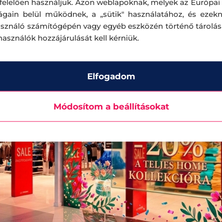
elelően használjuk. Azon weblapoknak, melyek az Európai
ágain belül működnek, a „sütik" használatához, és ezek
asználó számítógépén vagy egyéb eszközén történő tárolá
lhasználók hozzájárulását kell kérniük.
Elfogadom
Módosítom a beállításokat