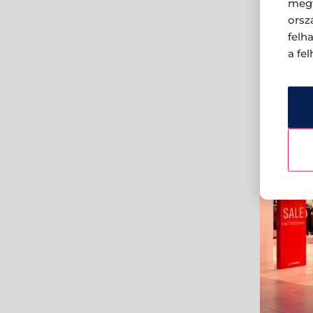
megf
orsz
felh
a fe