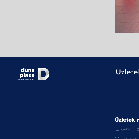
Üzlete
Üzletek n
Hétfő –
Vasárna