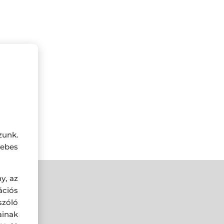
vező áron.
zunk.
ebes
y, az
ciós
szóló
ainak