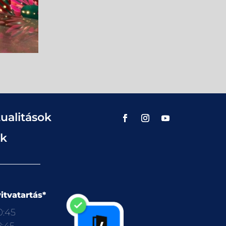
ualitások
ok
itvatartás*
0:45
2:45