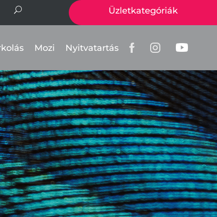
Üzletkategóriák
rkolás
Mozi
Nyitvatartás