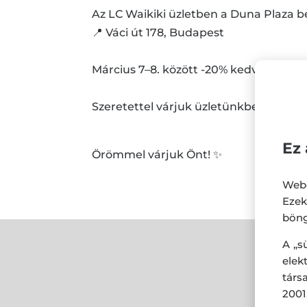
Az LC Waikiki üzletben a Duna Plaza 
📍 Váci út 178, Budapest
Március 7–8. között -20% kedvezmény
Szeretettel várjuk üzletünkben, ahol s
Ez 
Örömmel várjuk Önt! ✨
Webo
Eze
böng
A „s
ele
társ
2001