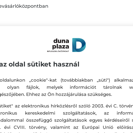
bevásárlóközpontban
 érvényes az egész HOME termékkínálatra!
tílusos és praktikus otthoni termékeket vásárolhat ked
az oldal sütiket használ
ldalunkon „cookie"-kat (továbbiakban „süti") alkalma
k olyan fájlok, melyek információt tárolnak w
észőjében. Ehhez az Ön hozzájárulása szükséges.
ütiket" az elektronikus hírközlésről szóló 2003. évi C. törvén
ktronikus kereskedelmi szolgáltatások, az informá
adalommal összefüggő szolgáltatások egyes kérdéseiről 
. évi CVIII. törvény, valamint az Európai Unió előírás