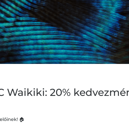
C Waikiki: 20% kedvezmé
előinek! 🏠