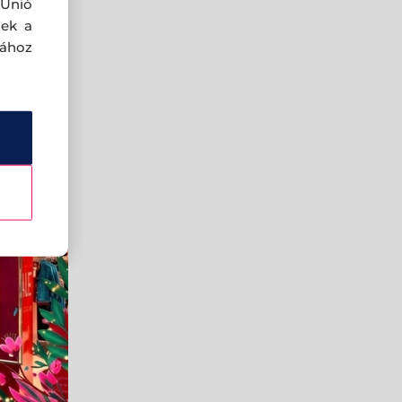
 Unió
nek a
sához