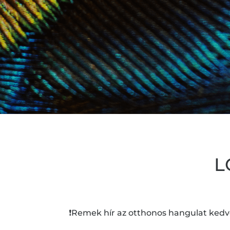
L
❗️Remek hír az otthonos hangulat kedv