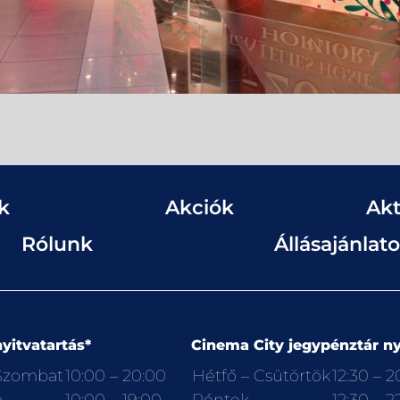
k
Akciók
Akt
Rólunk
Állásajánlat
yitvatartás*
Cinema City jegypénztár ny
 Szombat
10:00 – 20:00
Hétfő – Csütörtök
12:30 – 2
p
10:00 – 19:00
Péntek
12:30 – 2