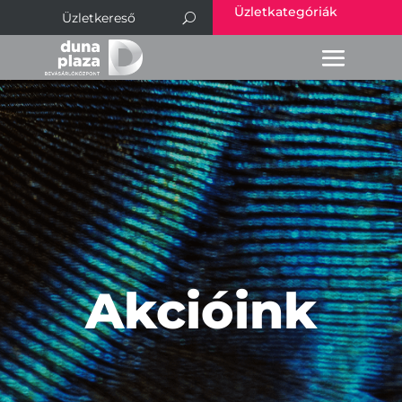
Üzletkategóriák
Akcióink