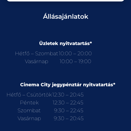
Állásajánlatok
Üzletek nyitvatartás*
Hétfő – Szombat
10:00 – 20:00
Vasárnap
10:00 – 19:00
Cinema City jegypénztár nyitvatartás*
Hétfő – Csütörtök
12:30 – 20:45
Péntek
12:30 – 22:45
Szombat
9:30 – 22:45
Vasárnap
9:30 – 20:45