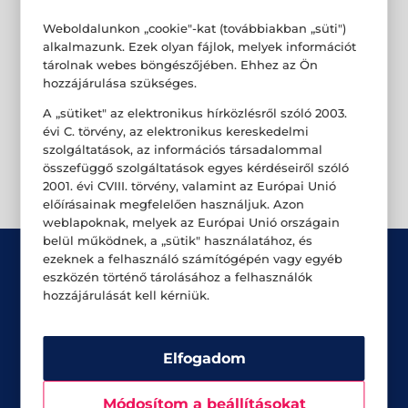
Weboldalunkon „cookie"-kat (továbbiakban „süti")
alkalmazunk. Ezek olyan fájlok, melyek információt
tárolnak webes böngészőjében. Ehhez az Ön
hozzájárulása szükséges.
A „sütiket" az elektronikus hírközlésről szóló 2003.
évi C. törvény, az elektronikus kereskedelmi
szolgáltatások, az információs társadalommal
összefüggő szolgáltatások egyes kérdéseiről szóló
2001. évi CVIII. törvény, valamint az Európai Unió
előírásainak megfelelően használjuk. Azon
weblapoknak, melyek az Európai Unió országain
belül működnek, a „sütik" használatához, és
ezeknek a felhasználó számítógépén vagy egyéb
eszközén történő tárolásához a felhasználók
hozzájárulását kell kérniük.
Üzletek
Elfogadom
Akciók
Módosítom a beállításokat