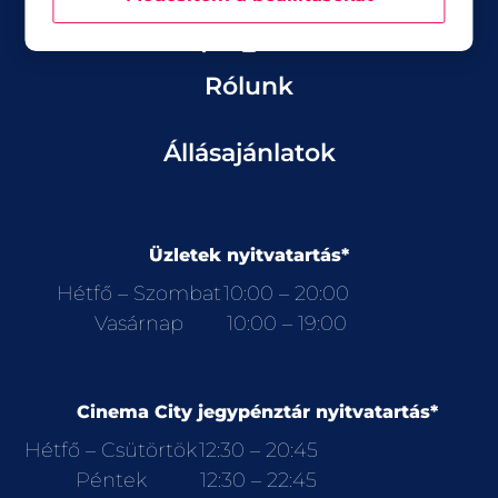
Aktualitások
Rólunk
Állásajánlatok
Üzletek nyitvatartás*
Hétfő – Szombat
10:00 – 20:00
Vasárnap
10:00 – 19:00
Cinema City jegypénztár nyitvatartás*
Hétfő – Csütörtök
12:30 – 20:45
Péntek
12:30 – 22:45