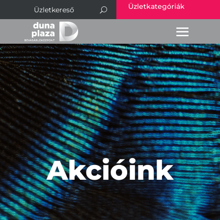
Üzletkategóriák
Akcióink