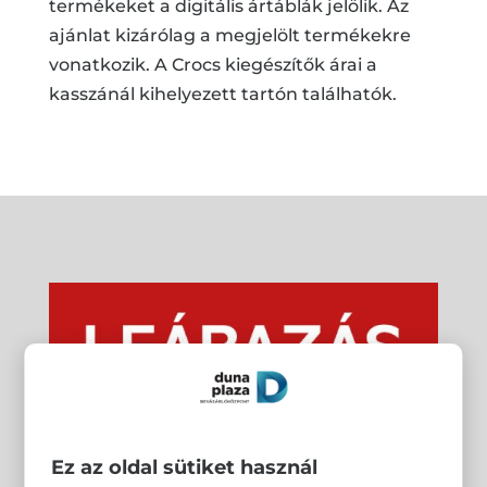
termékeket a digitális ártáblák jelölik. Az
ajánlat kizárólag a megjelölt termékekre
vonatkozik. A Crocs kiegészítők árai a
kasszánál kihelyezett tartón találhatók.
Ez az oldal sütiket használ