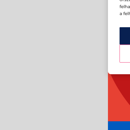
felh
a fe