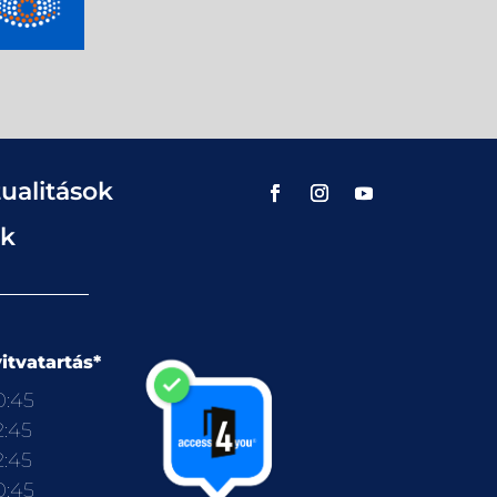
ualitások
ok
itvatartás*
0:45
2:45
2:45
0:45