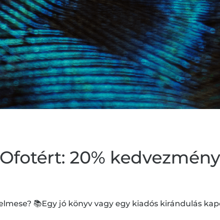
Ofotért: 20% kedvezmén
lmese? 📚Egy jó könyv vagy egy kiadós kirándulás kapcs