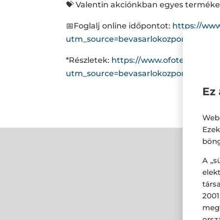
💝 Valentin akciónkban egyes termék
📅Foglalj online időpontot:
https://www
utm_source=bevasarlokozpont&utm_
*Részletek:
https://www.ofotert.hu/hu/
utm_source=bevasarlokozpont&utm_
Ez 
Webo
Eze
böng
A „s
ele
társ
2001
megf
orsz