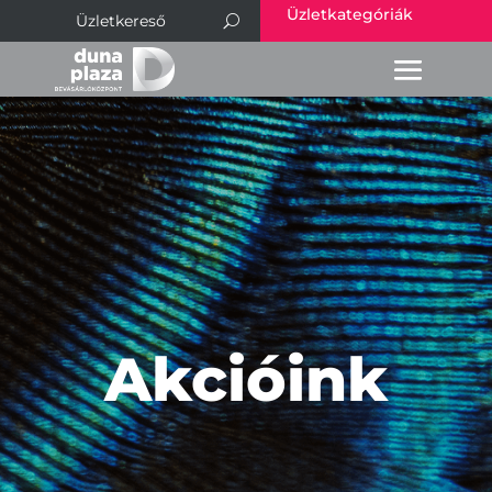
Üzletkategóriák
Akcióink