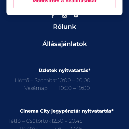
Módosítom a beállításokat
Aktualitások
Rólunk
Állásajánlatok
Üzletek nyitvatartás*
Hétfő – Szombat
10:00 – 20:00
Vasárnap
10:00 – 19:00
Cinema City jegypénztár nyitvatartás*
Hétfő – Csütörtök
12:30 – 20:45
Péntek
12:30 – 22:45