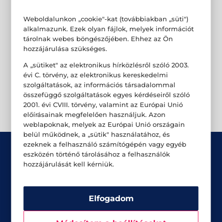
Weboldalunkon „cookie"-kat (továbbiakban „süti")
alkalmazunk. Ezek olyan fájlok, melyek információt
tárolnak webes böngészőjében. Ehhez az Ön
hozzájárulása szükséges.
A „sütiket" az elektronikus hírközlésről szóló 2003.
évi C. törvény, az elektronikus kereskedelmi
szolgáltatások, az információs társadalommal
összefüggő szolgáltatások egyes kérdéseiről szóló
2001. évi CVIII. törvény, valamint az Európai Unió
előírásainak megfelelően használjuk. Azon
weblapoknak, melyek az Európai Unió országain
belül működnek, a „sütik" használatához, és
ezeknek a felhasználó számítógépén vagy egyéb
eszközén történő tárolásához a felhasználók
hozzájárulását kell kérniük.
Elfogadom
Üzletek
Akciók