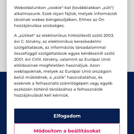
Weboldalunkon „cookie"-kat (továbbiakban „süti")
alkalmazunk. Ezek olyan fájlok, melyek információt
tárolnak webes böngészőjében. Ehhez az Ön
hozzájárulása szükséges.
A „sütiket" az elektronikus hírközlésről szóló 2003.
évi C. törvény, az elektronikus kereskedelmi
szolgáltatások, az információs társadalommal
összefüggő szolgáltatások egyes kérdéseiről szóló
2001. évi CVIII. törvény, valamint az Európai Unió
előírásainak megfelelően használjuk. Azon
weblapoknak, melyek az Európai Unió országain
belül működnek, a „sütik" használatához, és
ezeknek a felhasználó számítógépén vagy egyéb
eszközén történő tárolásához a felhasználók
hozzájárulását kell kérniük.
Üzletek
Elfogadom
Akciók
Módosítom a beállításokat
Aktualitások