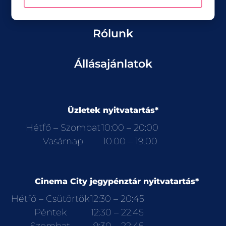
Rólunk
Állásajánlatok
Üzletek nyitvatartás*
Hétfő – Szombat
10:00 – 20:00
Vasárnap
10:00 – 19:00
Cinema City jegypénztár nyitvatartás*
Hétfő – Csütörtök
12:30 – 20:45
Péntek
12:30 – 22:45