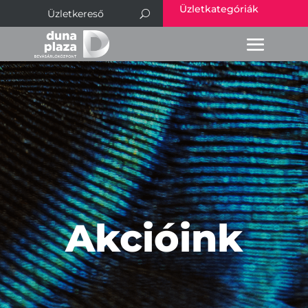
Üzletkategóriák
Akcióink